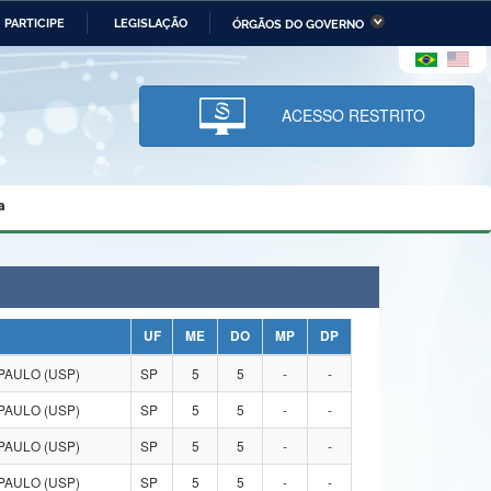
PARTICIPE
LEGISLAÇÃO
ÓRGÃOS DO GOVERNO
stério da Economia
Ministério da Infraestrutura
stério de Minas e Energia
Ministério da Ciência,
Tecnologia, Inovações e
ACESSO RESTRITO
Comunicações
tério da Mulher, da Família
Secretaria-Geral
s Direitos Humanos
a
lto
UF
ME
DO
MP
DP
PAULO (USP)
SP
5
5
-
-
PAULO (USP)
SP
5
5
-
-
PAULO (USP)
SP
5
5
-
-
PAULO (USP)
SP
5
5
-
-