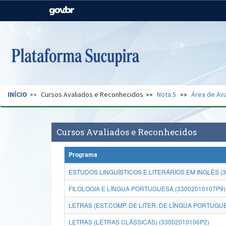
Casa Civil
Ministério da Justiça e
Segurança Pública
Ministério da Agricultura,
Ministério da Educação
Pecuária e Abastecimento
Ministério do Meio Ambiente
Ministério do Turismo
INÍCIO
Cursos Avaliados e Reconhecidos
Nota 5
Área de Ava
Secretaria de Governo
Gabinete de Segurança
Institucional
Cursos Avaliados e Reconhecidos
Programa
ESTUDOS LINGUÍSTICOS E LITERÁRIOS EM INGLÊS (
FILOLOGIA E LÍNGUA PORTUGUESA (33002010107P9)
LETRAS (EST.COMP. DE LITER. DE LÍNGUA PORTUGUE
LETRAS (LETRAS CLÁSSICAS) (33002010106P2)