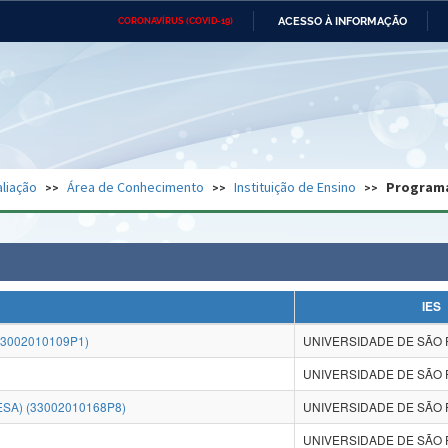
ACESSO À INFORMAÇÃO
CORONAVÍRUS (COVID-19)
Ministério da Defesa
Ministério das Relações
Mini
Exteriores
IR
PARA
O
CONTEÚDO
Ministério da Cidadania
Ministério da Saúde
Mini
Ministério do Desenvolvimento
Controladoria-Geral da União
Minis
Regional
e do
liação
Área de Conhecimento
Instituição de Ensino
Program
Advocacia-Geral da União
Banco Central do Brasil
Plana
IES
33002010109P1)
UNIVERSIDADE DE SÃO 
UNIVERSIDADE DE SÃO 
SA) (33002010168P8)
UNIVERSIDADE DE SÃO 
UNIVERSIDADE DE SÃO 