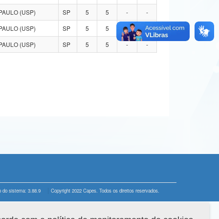
PAULO (USP)
SP
5
5
-
-
PAULO (USP)
SP
5
5
-
-
PAULO (USP)
SP
5
5
-
-
 do sistema: 3.88.9
Copyright 2022 Capes. Todos os direitos reservados.