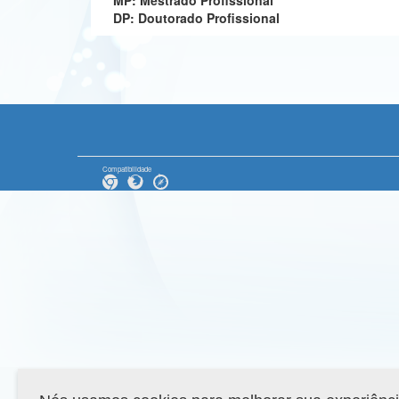
MP: Mestrado Profissional
DP: Doutorado Profissional
Compatibilidade