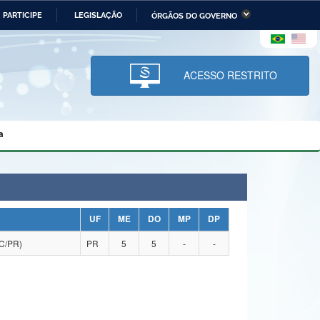
PARTICIPE
LEGISLAÇÃO
ÓRGÃOS DO GOVERNO
stério da Economia
Ministério da Infraestrutura
stério de Minas e Energia
Ministério da Ciência,
Tecnologia, Inovações e
ACESSO RESTRITO
Comunicações
tério da Mulher, da Família
Secretaria-Geral
s Direitos Humanos
a
lto
UF
ME
DO
MP
DP
C/PR)
PR
5
5
-
-