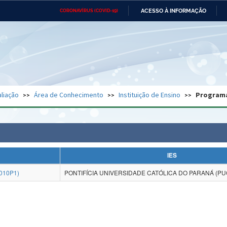
ACESSO À INFORMAÇÃO
CORONAVÍRUS (COVID-19)
Ministério da Defesa
Ministério das Relações
Mini
Exteriores
IR
PARA
O
CONTEÚDO
Ministério da Cidadania
Ministério da Saúde
Mini
Ministério do Desenvolvimento
Controladoria-Geral da União
Minis
Regional
e do
liação
Área de Conhecimento
Instituição de Ensino
Program
Advocacia-Geral da União
Banco Central do Brasil
Plana
IES
010P1)
PONTIFÍCIA UNIVERSIDADE CATÓLICA DO PARANÁ (PU