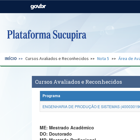
Casa Civil
Ministério da Justiça e
Segurança Pública
Ministério da Agricultura,
Ministério da Educação
Pecuária e Abastecimento
Ministério do Meio Ambiente
Ministério do Turismo
INÍCIO
Cursos Avaliados e Reconhecidos
Nota 5
Área de Ava
Secretaria de Governo
Gabinete de Segurança
Institucional
Cursos Avaliados e Reconhecidos
Programa
ENGENHARIA DE PRODUÇÃO E SISTEMAS (40003019
ME: Mestrado Acadêmico
DO: Doutorado