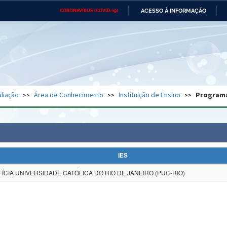
ACESSO À INFORMAÇÃO
CORONAVÍRUS (COVID-19)
Ministério da Defesa
Ministério das Relações
Mini
Exteriores
IR
PARA
O
CONTEÚDO
Ministério da Cidadania
Ministério da Saúde
Mini
Ministério do Desenvolvimento
Controladoria-Geral da União
Minis
Regional
e do
liação
Área de Conhecimento
Instituição de Ensino
Program
Advocacia-Geral da União
Banco Central do Brasil
Plana
IES
FÍCIA UNIVERSIDADE CATÓLICA DO RIO DE JANEIRO (PUC-RIO)