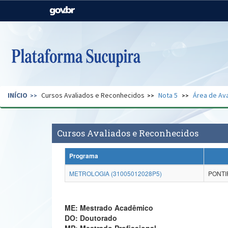
Casa Civil
Ministério da Justiça e
Segurança Pública
Ministério da Agricultura,
Ministério da Educação
Pecuária e Abastecimento
Ministério do Meio Ambiente
Ministério do Turismo
INÍCIO
Cursos Avaliados e Reconhecidos
Nota 5
Área de Ava
Secretaria de Governo
Gabinete de Segurança
Institucional
Cursos Avaliados e Reconhecidos
Programa
METROLOGIA (31005012028P5)
PONTI
ME: Mestrado Acadêmico
DO: Doutorado