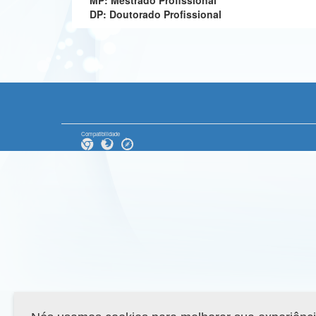
MP: Mestrado Profissional
DP: Doutorado Profissional
Compatibilidade