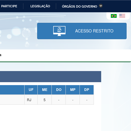
PARTICIPE
LEGISLAÇÃO
ÓRGÃOS DO GOVERNO
stério da Economia
Ministério da Infraestrutura
stério de Minas e Energia
Ministério da Ciência,
Tecnologia, Inovações e
ACESSO RESTRITO
Comunicações
tério da Mulher, da Família
Secretaria-Geral
s Direitos Humanos
a
lto
UF
ME
DO
MP
DP
RJ
5
-
-
-