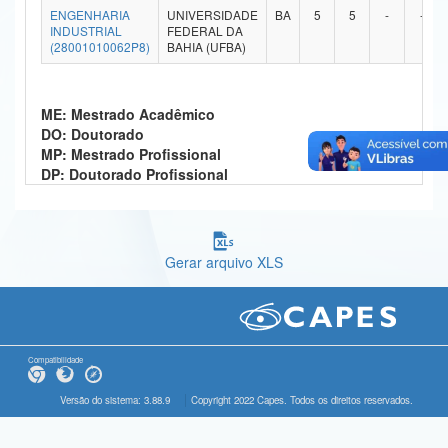
ENGENHARIA
UNIVERSIDADE
BA
5
5
-
-
Ministério da Ciência, Tecnologia, Inovações e Comunicações
INDUSTRIAL
FEDERAL DA
(28001010062P8)
BAHIA (UFBA)
Ministério do Meio Ambiente
Ministério do Turismo
ME: Mestrado Acadêmico
DO: Doutorado
Ministério do Desenvolvimento Regional
MP: Mestrado Profissional
DP: Doutorado Profissional
Controladoria-Geral da União
Ministério da Mulher, da Família e dos Direitos Humanos
Gerar arquivo XLS
Secretaria-Geral
Secretaria de Governo
Gabinete de Segurança Institucional
Compatibilidade
Advocacia-Geral da União
Versão do sistema: 3.88.9
Copyright 2022 Capes. Todos os direitos reservados.
Banco Central do Brasil