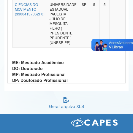
CIÊNCIAS DO
UNIVERSIDADE
SP
5
5
-
-
Ministério da Ciência, Tecnologia, Inovações e Comunicações
MOVIMENTO
ESTADUAL
(33004137062P0)
PAULISTA
JÚLIO DE
Ministério do Meio Ambiente
MESQUITA
FILHO (
Ministério do Turismo
PRESIDENTE
PRUDENTE )
(UNESP-PP)
Ministério do Desenvolvimento Regional
Controladoria-Geral da União
ME: Mestrado Acadêmico
Ministério da Mulher, da Família e dos Direitos Humanos
DO: Doutorado
MP: Mestrado Profissional
Secretaria-Geral
DP: Doutorado Profissional
Secretaria de Governo
Gabinete de Segurança Institucional
Gerar arquivo XLS
Advocacia-Geral da União
Banco Central do Brasil