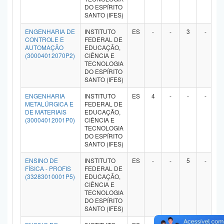
DO ESPÍRITO
Planalto
SANTO (IFES)
ENGENHARIA DE
INSTITUTO
ES
-
-
3
-
CONTROLE E
FEDERAL DE
AUTOMAÇÃO
EDUCAÇÃO,
(30004012070P2)
CIÊNCIA E
TECNOLOGIA
DO ESPÍRITO
SANTO (IFES)
ENGENHARIA
INSTITUTO
ES
4
-
-
-
METALÚRGICA E
FEDERAL DE
DE MATERIAIS
EDUCAÇÃO,
(30004012001P0)
CIÊNCIA E
TECNOLOGIA
DO ESPÍRITO
SANTO (IFES)
ENSINO DE
INSTITUTO
ES
-
-
5
-
FÍSICA - PROFIS
FEDERAL DE
(33283010001P5)
EDUCAÇÃO,
CIÊNCIA E
TECNOLOGIA
DO ESPÍRITO
SANTO (IFES)