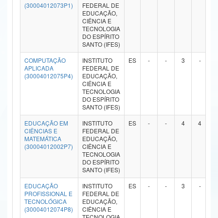
(30004012073P1)
FEDERAL DE
Ministério da Ciência, Tecnologia, Inovações e Comunicações
EDUCAÇÃO,
CIÊNCIA E
TECNOLOGIA
Ministério do Meio Ambiente
DO ESPÍRITO
SANTO (IFES)
Ministério do Turismo
COMPUTAÇÃO
INSTITUTO
ES
-
-
3
-
APLICADA
FEDERAL DE
Ministério do Desenvolvimento Regional
(30004012075P4)
EDUCAÇÃO,
CIÊNCIA E
Controladoria-Geral da União
TECNOLOGIA
DO ESPÍRITO
SANTO (IFES)
Ministério da Mulher, da Família e dos Direitos Humanos
EDUCAÇÃO EM
INSTITUTO
ES
-
-
4
4
Secretaria-Geral
CIÊNCIAS E
FEDERAL DE
MATEMÁTICA
EDUCAÇÃO,
(30004012002P7)
CIÊNCIA E
Secretaria de Governo
TECNOLOGIA
DO ESPÍRITO
Gabinete de Segurança Institucional
SANTO (IFES)
EDUCAÇÃO
INSTITUTO
ES
-
-
3
-
Advocacia-Geral da União
PROFISSIONAL E
FEDERAL DE
TECNOLÓGICA
EDUCAÇÃO,
Banco Central do Brasil
(30004012074P8)
CIÊNCIA E
TECNOLOGIA