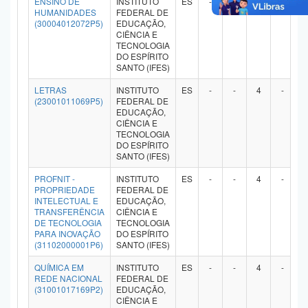
ENSINO DE
INSTITUTO
ES
-
-
4
-
HUMANIDADES
FEDERAL DE
(30004012072P5)
EDUCAÇÃO,
CIÊNCIA E
TECNOLOGIA
DO ESPÍRITO
SANTO (IFES)
LETRAS
INSTITUTO
ES
-
-
4
-
(23001011069P5)
FEDERAL DE
EDUCAÇÃO,
CIÊNCIA E
TECNOLOGIA
DO ESPÍRITO
SANTO (IFES)
PROFNIT -
INSTITUTO
ES
-
-
4
-
PROPRIEDADE
FEDERAL DE
INTELECTUAL E
EDUCAÇÃO,
TRANSFERÊNCIA
CIÊNCIA E
DE TECNOLOGIA
TECNOLOGIA
PARA INOVAÇÃO
DO ESPÍRITO
(31102000001P6)
SANTO (IFES)
QUÍMICA EM
INSTITUTO
ES
-
-
4
-
REDE NACIONAL
FEDERAL DE
(31001017169P2)
EDUCAÇÃO,
CIÊNCIA E