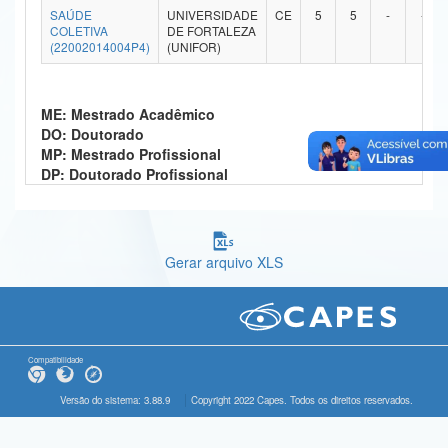
SAÚDE
UNIVERSIDADE
CE
5
5
-
-
Ministério da Ciência, Tecnologia, Inovações e Comunicações
COLETIVA
DE FORTALEZA
(22002014004P4)
(UNIFOR)
Ministério do Meio Ambiente
Ministério do Turismo
ME: Mestrado Acadêmico
DO: Doutorado
Ministério do Desenvolvimento Regional
MP: Mestrado Profissional
DP: Doutorado Profissional
Controladoria-Geral da União
Ministério da Mulher, da Família e dos Direitos Humanos
Gerar arquivo XLS
Secretaria-Geral
Secretaria de Governo
Gabinete de Segurança Institucional
Compatibilidade
Advocacia-Geral da União
Versão do sistema: 3.88.9
Copyright 2022 Capes. Todos os direitos reservados.
Banco Central do Brasil