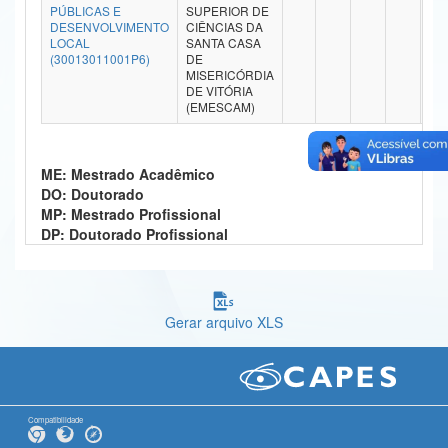
PÚBLICAS E
SUPERIOR DE
Ministério da Ciência, Tecnologia, Inovações e Comunicações
DESENVOLVIMENTO
CIÊNCIAS DA
LOCAL
SANTA CASA
(30013011001P6)
DE
Ministério do Meio Ambiente
MISERICÓRDIA
DE VITÓRIA
Ministério do Turismo
(EMESCAM)
Ministério do Desenvolvimento Regional
ME: Mestrado Acadêmico
Controladoria-Geral da União
DO: Doutorado
MP: Mestrado Profissional
Ministério da Mulher, da Família e dos Direitos Humanos
DP: Doutorado Profissional
Secretaria-Geral
Secretaria de Governo
Gerar arquivo XLS
Gabinete de Segurança Institucional
Advocacia-Geral da União
Compatibilidade
Banco Central do Brasil