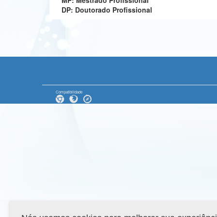
MP: Mestrado Profissional
DP: Doutorado Profissional
Compatibilidade