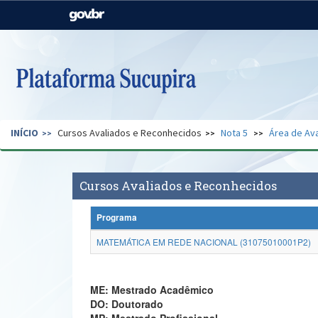
Casa Civil
Ministério da Justiça e
Segurança Pública
Ministério da Agricultura,
Ministério da Educação
Pecuária e Abastecimento
Ministério do Meio Ambiente
Ministério do Turismo
INÍCIO
Cursos Avaliados e Reconhecidos
Nota 5
Área de Ava
Secretaria de Governo
Gabinete de Segurança
Institucional
Cursos Avaliados e Reconhecidos
Programa
MATEMÁTICA EM REDE NACIONAL (31075010001P2)
ME: Mestrado Acadêmico
DO: Doutorado