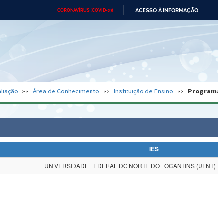
ACESSO À INFORMAÇÃO
CORONAVÍRUS (COVID-19)
Ministério da Defesa
Ministério das Relações
Mini
Exteriores
IR
PARA
O
CONTEÚDO
Ministério da Cidadania
Ministério da Saúde
Mini
Ministério do Desenvolvimento
Controladoria-Geral da União
Minis
Regional
e do
liação
Área de Conhecimento
Instituição de Ensino
Program
Advocacia-Geral da União
Banco Central do Brasil
Plana
IES
UNIVERSIDADE FEDERAL DO NORTE DO TOCANTINS (UFNT)