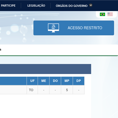
PARTICIPE
LEGISLAÇÃO
ÓRGÃOS DO GOVERNO
stério da Economia
Ministério da Infraestrutura
stério de Minas e Energia
Ministério da Ciência,
Tecnologia, Inovações e
ACESSO RESTRITO
Comunicações
tério da Mulher, da Família
Secretaria-Geral
s Direitos Humanos
a
lto
UF
ME
DO
MP
DP
TO
-
-
5
-