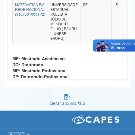
MATEMÁTICA EM
UNIVERSIDADE
SP
-
-
5
-
Ministério da Ciência, Tecnologia, Inovações e Comunicações
REDE NACIONAL
ESTADUAL
(31075010001P2)
PAULISTA
JÚLIO DE
Ministério do Meio Ambiente
MESQUITA
FILHO ( BAURU
Ministério do Turismo
) (UNESP-
BAURU)
Ministério do Desenvolvimento Regional
Controladoria-Geral da União
ME: Mestrado Acadêmico
DO: Doutorado
Ministério da Mulher, da Família e dos Direitos Humanos
MP: Mestrado Profissional
DP: Doutorado Profissional
Secretaria-Geral
Secretaria de Governo
Gerar arquivo XLS
Gabinete de Segurança Institucional
Advocacia-Geral da União
Banco Central do Brasil
Compatibilidade