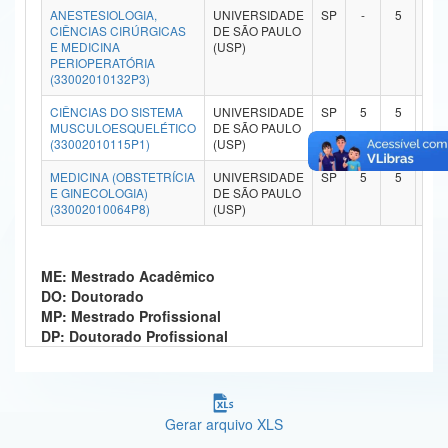
ANESTESIOLOGIA,
UNIVERSIDADE
SP
-
5
-
Ministério da Ciência, Tecnologia, Inovações e Comunicações
CIÊNCIAS CIRÚRGICAS
DE SÃO PAULO
E MEDICINA
(USP)
PERIOPERATÓRIA
Ministério do Meio Ambiente
(33002010132P3)
Ministério do Turismo
CIÊNCIAS DO SISTEMA
UNIVERSIDADE
SP
5
5
-
MUSCULOESQUELÉTICO
DE SÃO PAULO
(33002010115P1)
(USP)
Ministério do Desenvolvimento Regional
MEDICINA (OBSTETRÍCIA
UNIVERSIDADE
SP
5
5
-
Controladoria-Geral da União
E GINECOLOGIA)
DE SÃO PAULO
(33002010064P8)
(USP)
Ministério da Mulher, da Família e dos Direitos Humanos
Secretaria-Geral
ME: Mestrado Acadêmico
DO: Doutorado
Secretaria de Governo
MP: Mestrado Profissional
DP: Doutorado Profissional
Gabinete de Segurança Institucional
Advocacia-Geral da União
Gerar arquivo XLS
Banco Central do Brasil