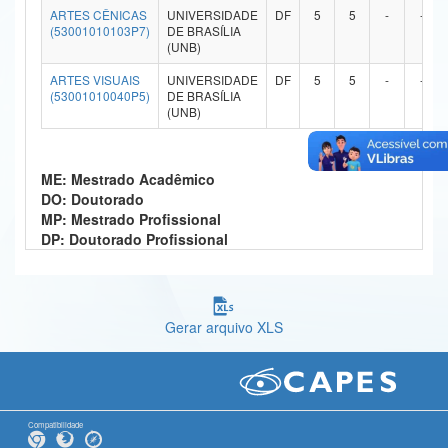
ARTES CÊNICAS
UNIVERSIDADE
DF
5
5
-
-
Ministério da Ciência, Tecnologia, Inovações e Comunicações
(53001010103P7)
DE BRASÍLIA
(UNB)
Ministério do Meio Ambiente
ARTES VISUAIS
UNIVERSIDADE
DF
5
5
-
-
(53001010040P5)
DE BRASÍLIA
Ministério do Turismo
(UNB)
Ministério do Desenvolvimento Regional
ME: Mestrado Acadêmico
Controladoria-Geral da União
DO: Doutorado
MP: Mestrado Profissional
Ministério da Mulher, da Família e dos Direitos Humanos
DP: Doutorado Profissional
Secretaria-Geral
Secretaria de Governo
Gerar arquivo XLS
Gabinete de Segurança Institucional
Advocacia-Geral da União
Banco Central do Brasil
Compatibilidade