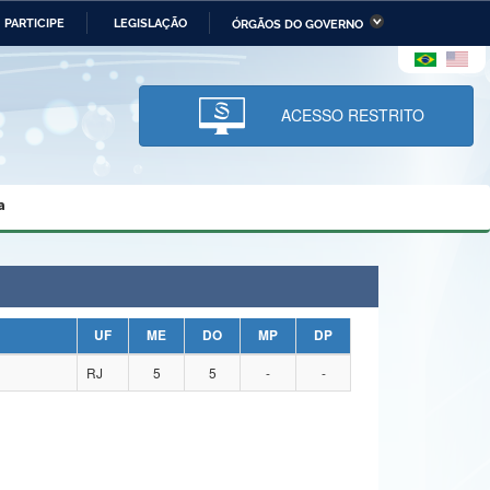
PARTICIPE
LEGISLAÇÃO
ÓRGÃOS DO GOVERNO
stério da Economia
Ministério da Infraestrutura
stério de Minas e Energia
Ministério da Ciência,
Tecnologia, Inovações e
ACESSO RESTRITO
Comunicações
tério da Mulher, da Família
Secretaria-Geral
s Direitos Humanos
a
lto
UF
ME
DO
MP
DP
RJ
5
5
-
-