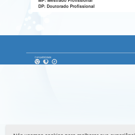
MP: Mestrado Profissional
DP: Doutorado Profissional
Compatibilidade