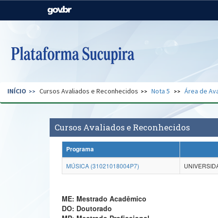
Casa Civil
Ministério da Justiça e
Segurança Pública
Ministério da Agricultura,
Ministério da Educação
Pecuária e Abastecimento
Ministério do Meio Ambiente
Ministério do Turismo
INÍCIO
Cursos Avaliados e Reconhecidos
Nota 5
Área de Ava
Secretaria de Governo
Gabinete de Segurança
Institucional
Cursos Avaliados e Reconhecidos
Programa
MÚSICA (31021018004P7)
UNIVERSIDA
ME: Mestrado Acadêmico
DO: Doutorado