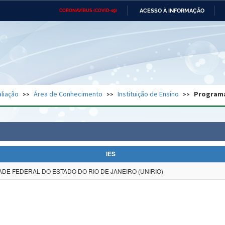
ACESSO À INFORMAÇÃO
CORONAVÍRUS (COVID-19)
Ministério da Defesa
Ministério das Relações
Mini
Exteriores
IR
PARA
O
CONTEÚDO
Ministério da Cidadania
Ministério da Saúde
Mini
Ministério do Desenvolvimento
Controladoria-Geral da União
Minis
Regional
e do
liação
Área de Conhecimento
Instituição de Ensino
Program
Advocacia-Geral da União
Banco Central do Brasil
Plana
IES
DE FEDERAL DO ESTADO DO RIO DE JANEIRO (UNIRIO)