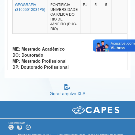
GEOGRAFIA
PONTIFÍCIA
RJ
5
5
-
-
Ministério da Ciência, Tecnologia, Inovações e Comunicações
(31005012034P5)
UNIVERSIDADE
CATÓLICA DO
RIO DE
Ministério do Meio Ambiente
JANEIRO (PUC-
RIO)
Ministério do Turismo
Ministério do Desenvolvimento Regional
ME: Mestrado Acadêmico
DO: Doutorado
Controladoria-Geral da União
MP: Mestrado Profissional
DP: Doutorado Profissional
Ministério da Mulher, da Família e dos Direitos Humanos
Secretaria-Geral
Secretaria de Governo
Gerar arquivo XLS
Gabinete de Segurança Institucional
Advocacia-Geral da União
Compatibilidade
Banco Central do Brasil