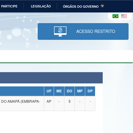
PARTICIPE
LEGISLAÇÃO
ÓRGÃOS DO GOVERNO
stério da Economia
Ministério da Infraestrutura
stério de Minas e Energia
Ministério da Ciência,
Tecnologia, Inovações e
ACESSO RESTRITO
Comunicações
tério da Mulher, da Família
Secretaria-Geral
s Direitos Humanos
lto
UF
ME
DO
MP
DP
 DO AMAPÁ (EMBRAPA-
AP
-
5
-
-