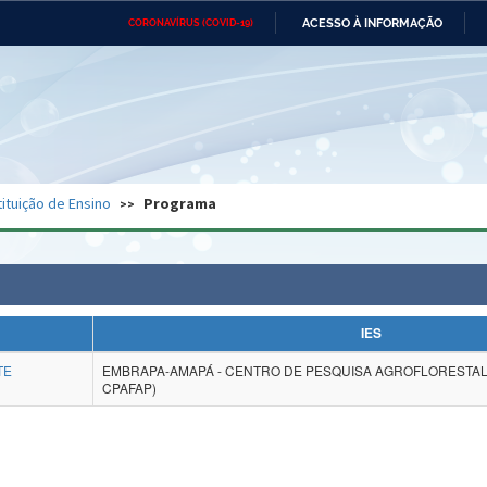
ACESSO À INFORMAÇÃO
CORONAVÍRUS (COVID-19)
Ministério da Defesa
Ministério das Relações
Mini
Exteriores
IR
PARA
O
CONTEÚDO
Ministério da Cidadania
Ministério da Saúde
Mini
Ministério do Desenvolvimento
Controladoria-Geral da União
Minis
Regional
e do
tituição de Ensino
Programa
Advocacia-Geral da União
Banco Central do Brasil
Plana
IES
TE
EMBRAPA-AMAPÁ - CENTRO DE PESQUISA AGROFLORESTAL
CPAFAP)