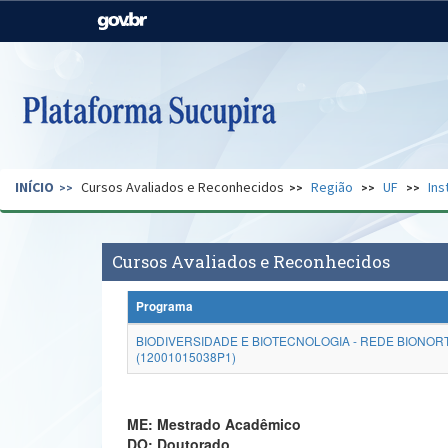
Casa Civil
Ministério da Justiça e
Segurança Pública
Ministério da Agricultura,
Ministério da Educação
Pecuária e Abastecimento
Ministério do Meio Ambiente
Ministério do Turismo
INÍCIO
Cursos Avaliados e Reconhecidos
Região
UF
Ins
Secretaria de Governo
Gabinete de Segurança
Institucional
Cursos Avaliados e Reconhecidos
Programa
BIODIVERSIDADE E BIOTECNOLOGIA - REDE BIONOR
(12001015038P1)
ME: Mestrado Acadêmico
DO: Doutorado