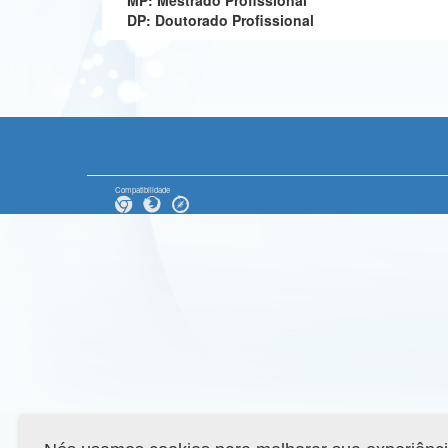
MP: Mestrado Profissional
DP: Doutorado Profissional
Compatibilidade