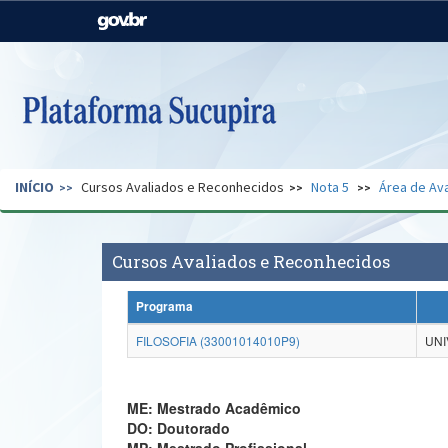
Casa Civil
Ministério da Justiça e
Segurança Pública
Ministério da Agricultura,
Ministério da Educação
Pecuária e Abastecimento
Ministério do Meio Ambiente
Ministério do Turismo
INÍCIO
Cursos Avaliados e Reconhecidos
Nota 5
Área de Ava
Secretaria de Governo
Gabinete de Segurança
Institucional
Cursos Avaliados e Reconhecidos
Programa
FILOSOFIA (33001014010P9)
UNI
ME: Mestrado Acadêmico
DO: Doutorado