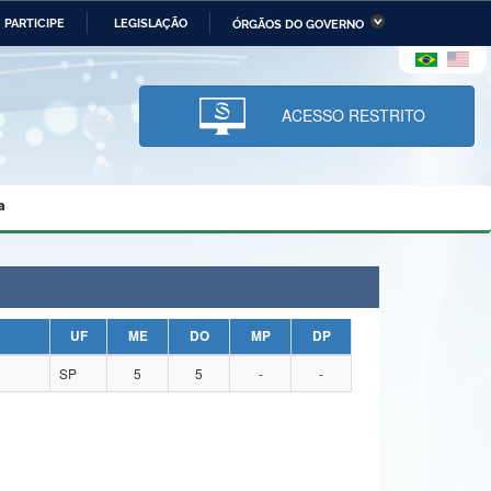
PARTICIPE
LEGISLAÇÃO
ÓRGÃOS DO GOVERNO
stério da Economia
Ministério da Infraestrutura
stério de Minas e Energia
Ministério da Ciência,
Tecnologia, Inovações e
ACESSO RESTRITO
Comunicações
tério da Mulher, da Família
Secretaria-Geral
s Direitos Humanos
a
lto
UF
ME
DO
MP
DP
SP
5
5
-
-