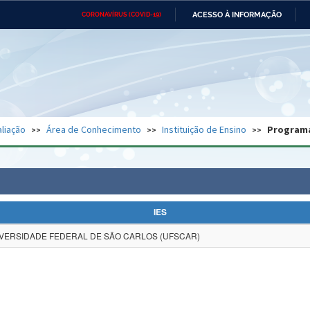
ACESSO À INFORMAÇÃO
CORONAVÍRUS (COVID-19)
Ministério da Defesa
Ministério das Relações
Mini
Exteriores
IR
PARA
O
CONTEÚDO
Ministério da Cidadania
Ministério da Saúde
Mini
Ministério do Desenvolvimento
Controladoria-Geral da União
Minis
Regional
e do
liação
Área de Conhecimento
Instituição de Ensino
Program
Advocacia-Geral da União
Banco Central do Brasil
Plana
IES
VERSIDADE FEDERAL DE SÃO CARLOS (UFSCAR)