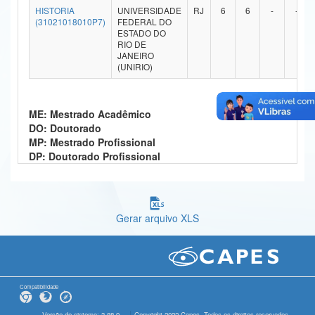
HISTORIA
UNIVERSIDADE
RJ
6
6
-
-
Ministério da Ciência, Tecnologia, Inovações e Comunicações
(31021018010P7)
FEDERAL DO
ESTADO DO
RIO DE
Ministério do Meio Ambiente
JANEIRO
(UNIRIO)
Ministério do Turismo
Ministério do Desenvolvimento Regional
ME: Mestrado Acadêmico
DO: Doutorado
Controladoria-Geral da União
MP: Mestrado Profissional
DP: Doutorado Profissional
Ministério da Mulher, da Família e dos Direitos Humanos
Secretaria-Geral
Secretaria de Governo
Gerar arquivo XLS
Gabinete de Segurança Institucional
Advocacia-Geral da União
Compatibilidade
Banco Central do Brasil