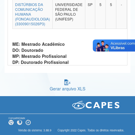
DISTÚRBIOS DA
UNIVERSIDADE
SP
5
5
-
-
Ministério da Ciência, Tecnologia, Inovações e Comunicações
COMUNICAÇÃO
FEDERAL DE
HUMANA
SÃO PAULO
(FONOAUDIOLOGIA)
(UNIFESP)
Ministério do Meio Ambiente
(33009015026P3)
Ministério do Turismo
ME: Mestrado Acadêmico
Ministério do Desenvolvimento Regional
DO: Doutorado
MP: Mestrado Profissional
Controladoria-Geral da União
DP: Doutorado Profissional
Ministério da Mulher, da Família e dos Direitos Humanos
Secretaria-Geral
Gerar arquivo XLS
Secretaria de Governo
Gabinete de Segurança Institucional
Advocacia-Geral da União
Compatibilidade
Banco Central do Brasil
Versão do sistema: 3.88.9
Copyright 2022 Capes. Todos os direitos reservados.