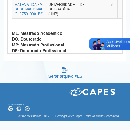
MATEMÁTICA EM
UNIVERSIDADE
DF
-
-
5
-
Ministério da Ciência, Tecnologia, Inovações e Comunicações
REDE NACIONAL
DE BRASÍLIA
(31075010001P2)
(UNB)
Ministério do Meio Ambiente
Ministério do Turismo
ME: Mestrado Acadêmico
DO: Doutorado
Ministério do Desenvolvimento Regional
MP: Mestrado Profissional
DP: Doutorado Profissional
Controladoria-Geral da União
Ministério da Mulher, da Família e dos Direitos Humanos
Gerar arquivo XLS
Secretaria-Geral
Secretaria de Governo
Gabinete de Segurança Institucional
Compatibilidade
Advocacia-Geral da União
Versão do sistema: 3.88.9
Copyright 2022 Capes. Todos os direitos reservados.
Banco Central do Brasil