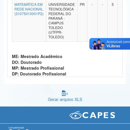
MATEMÁTICA EM
UNIVERSIDADE
PR
-
-
5
-
Ministério da Ciência, Tecnologia, Inovações e Comunicações
REDE NACIONAL
TECNOLÓGICA
(31075010001P2)
FEDERAL DO
PARANÁ -
Ministério do Meio Ambiente
CAMPUS
TOLEDO
Ministério do Turismo
(UTFPR-
TOLEDO)
Ministério do Desenvolvimento Regional
Controladoria-Geral da União
ME: Mestrado Acadêmico
DO: Doutorado
Ministério da Mulher, da Família e dos Direitos Humanos
MP: Mestrado Profissional
DP: Doutorado Profissional
Secretaria-Geral
Secretaria de Governo
Gerar arquivo XLS
Gabinete de Segurança Institucional
Advocacia-Geral da União
Banco Central do Brasil
Compatibilidade