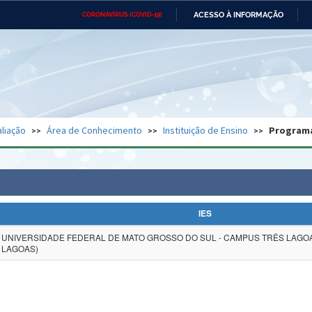
ACESSO À INFORMAÇÃO
CORONAVÍRUS (COVID-19)
Ministério da Defesa
Ministério das Relações
Mini
Exteriores
IR
PARA
O
CONTEÚDO
Ministério da Cidadania
Ministério da Saúde
Mini
Ministério do Desenvolvimento
Controladoria-Geral da União
Minis
Regional
e do
liação
Área de Conhecimento
Instituição de Ensino
Program
Advocacia-Geral da União
Banco Central do Brasil
Plana
IES
UNIVERSIDADE FEDERAL DE MATO GROSSO DO SUL - CAMPUS TRÊS LAGO
LAGOAS)