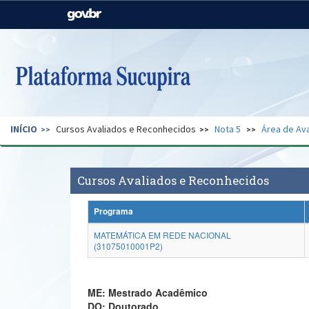
Casa Civil
Ministério da Justiça e
Segurança Pública
Ministério da Agricultura,
Ministério da Educação
Pecuária e Abastecimento
Ministério do Meio Ambiente
Ministério do Turismo
INÍCIO
Cursos Avaliados e Reconhecidos
Nota 5
Área de Ava
Secretaria de Governo
Gabinete de Segurança
Institucional
Cursos Avaliados e Reconhecidos
Programa
MATEMÁTICA EM REDE NACIONAL
(31075010001P2)
ME: Mestrado Acadêmico
DO: Doutorado