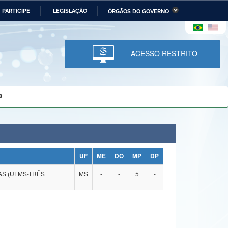
PARTICIPE
LEGISLAÇÃO
ÓRGÃOS DO GOVERNO
stério da Economia
Ministério da Infraestrutura
stério de Minas e Energia
Ministério da Ciência,
Tecnologia, Inovações e
ACESSO RESTRITO
Comunicações
tério da Mulher, da Família
Secretaria-Geral
s Direitos Humanos
a
lto
UF
ME
DO
MP
DP
AS (UFMS-TRÊS
MS
-
-
5
-