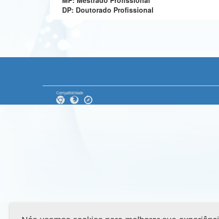
MP: Mestrado Profissional
DP: Doutorado Profissional
Compatibilidade