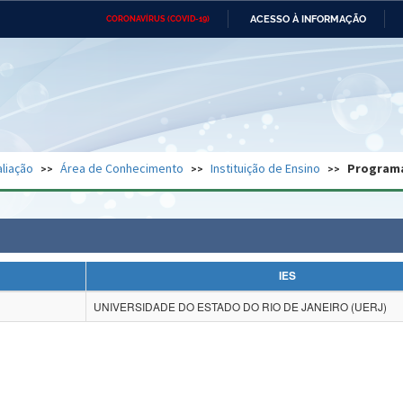
ACESSO À INFORMAÇÃO
CORONAVÍRUS (COVID-19)
Ministério da Defesa
Ministério das Relações
Mini
Exteriores
IR
PARA
O
CONTEÚDO
Ministério da Cidadania
Ministério da Saúde
Mini
Ministério do Desenvolvimento
Controladoria-Geral da União
Minis
Regional
e do
liação
Área de Conhecimento
Instituição de Ensino
Program
Advocacia-Geral da União
Banco Central do Brasil
Plana
IES
UNIVERSIDADE DO ESTADO DO RIO DE JANEIRO (UERJ)