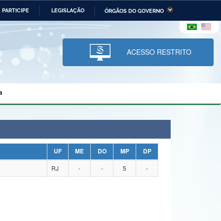
PARTICIPE
LEGISLAÇÃO
ÓRGÃOS DO GOVERNO
stério da Economia
Ministério da Infraestrutura
stério de Minas e Energia
Ministério da Ciência,
Tecnologia, Inovações e
ACESSO RESTRITO
Comunicações
tério da Mulher, da Família
Secretaria-Geral
s Direitos Humanos
a
lto
UF
ME
DO
MP
DP
RJ
-
-
5
-