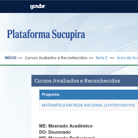
Casa Civil
Ministério da Justiça e
Segurança Pública
Ministério da Agricultura,
Ministério da Educação
Pecuária e Abastecimento
Ministério do Meio Ambiente
Ministério do Turismo
INÍCIO
Cursos Avaliados e Reconhecidos
Nota 5
Área de Ava
Secretaria de Governo
Gabinete de Segurança
Institucional
Cursos Avaliados e Reconhecidos
Programa
MATEMÁTICA EM REDE NACIONAL (31075010001P2)
ME: Mestrado Acadêmico
DO: Doutorado