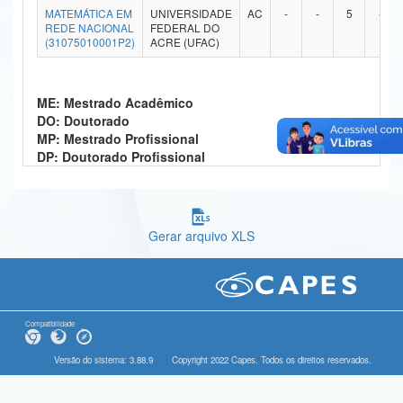
MATEMÁTICA EM
UNIVERSIDADE
AC
-
-
5
-
Ministério da Ciência, Tecnologia, Inovações e Comunicações
REDE NACIONAL
FEDERAL DO
(31075010001P2)
ACRE (UFAC)
Ministério do Meio Ambiente
Ministério do Turismo
ME: Mestrado Acadêmico
DO: Doutorado
Ministério do Desenvolvimento Regional
MP: Mestrado Profissional
DP: Doutorado Profissional
Controladoria-Geral da União
Ministério da Mulher, da Família e dos Direitos Humanos
Gerar arquivo XLS
Secretaria-Geral
Secretaria de Governo
Gabinete de Segurança Institucional
Compatibilidade
Advocacia-Geral da União
Versão do sistema: 3.88.9
Copyright 2022 Capes. Todos os direitos reservados.
Banco Central do Brasil