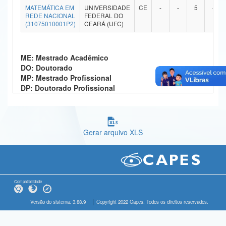
MATEMÁTICA EM
UNIVERSIDADE
CE
-
-
5
-
Ministério da Ciência, Tecnologia, Inovações e Comunicações
REDE NACIONAL
FEDERAL DO
(31075010001P2)
CEARÁ (UFC)
Ministério do Meio Ambiente
Ministério do Turismo
ME: Mestrado Acadêmico
DO: Doutorado
Ministério do Desenvolvimento Regional
MP: Mestrado Profissional
DP: Doutorado Profissional
Controladoria-Geral da União
Ministério da Mulher, da Família e dos Direitos Humanos
Gerar arquivo XLS
Secretaria-Geral
Secretaria de Governo
Gabinete de Segurança Institucional
Compatibilidade
Advocacia-Geral da União
Versão do sistema: 3.88.9
Copyright 2022 Capes. Todos os direitos reservados.
Banco Central do Brasil