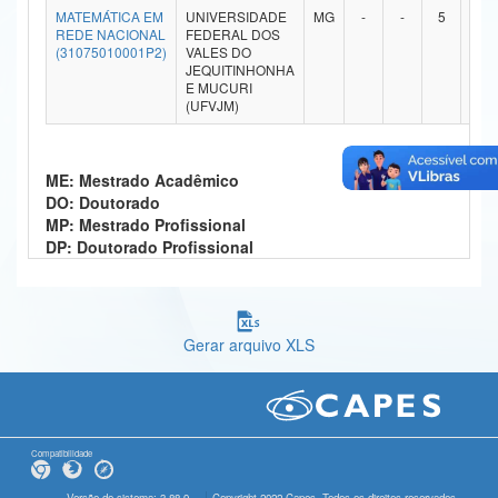
MATEMÁTICA EM
UNIVERSIDADE
MG
-
-
5
-
Ministério da Ciência, Tecnologia, Inovações e Comunicações
REDE NACIONAL
FEDERAL DOS
(31075010001P2)
VALES DO
JEQUITINHONHA
Ministério do Meio Ambiente
E MUCURI
(UFVJM)
Ministério do Turismo
Ministério do Desenvolvimento Regional
ME: Mestrado Acadêmico
DO: Doutorado
Controladoria-Geral da União
MP: Mestrado Profissional
DP: Doutorado Profissional
Ministério da Mulher, da Família e dos Direitos Humanos
Secretaria-Geral
Secretaria de Governo
Gerar arquivo XLS
Gabinete de Segurança Institucional
Advocacia-Geral da União
Compatibilidade
Banco Central do Brasil