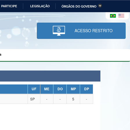
PARTICIPE
LEGISLAÇÃO
ÓRGÃOS DO GOVERNO
stério da Economia
Ministério da Infraestrutura
stério de Minas e Energia
Ministério da Ciência,
Tecnologia, Inovações e
ACESSO RESTRITO
Comunicações
tério da Mulher, da Família
Secretaria-Geral
s Direitos Humanos
a
lto
UF
ME
DO
MP
DP
SP
-
-
5
-