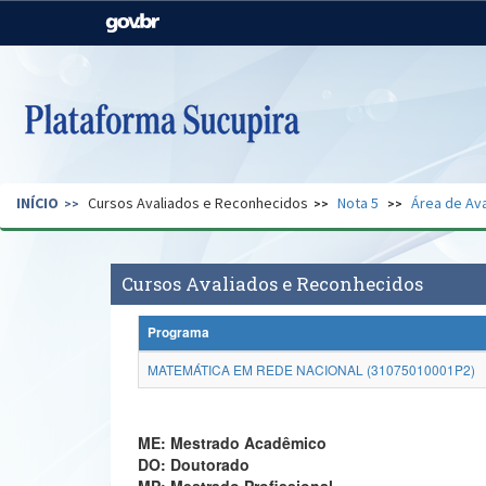
Casa Civil
Ministério da Justiça e
Segurança Pública
Ministério da Agricultura,
Ministério da Educação
Pecuária e Abastecimento
Ministério do Meio Ambiente
Ministério do Turismo
INÍCIO
Cursos Avaliados e Reconhecidos
Nota 5
Área de Ava
Secretaria de Governo
Gabinete de Segurança
Institucional
Cursos Avaliados e Reconhecidos
Programa
MATEMÁTICA EM REDE NACIONAL (31075010001P2)
ME: Mestrado Acadêmico
DO: Doutorado