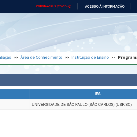
ACESSO À INFORMAÇÃO
CORONAVÍRUS (COVID-19)
Ministério da Defesa
Ministério das Relações
Mini
Exteriores
IR
PARA
O
CONTEÚDO
Ministério da Cidadania
Ministério da Saúde
Mini
Ministério do Desenvolvimento
Controladoria-Geral da União
Minis
Regional
e do
liação
Área de Conhecimento
Instituição de Ensino
Program
Advocacia-Geral da União
Banco Central do Brasil
Plana
IES
UNIVERSIDADE DE SÃO PAULO (SÃO CARLOS) (USP/SC)