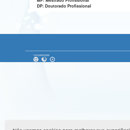
MP: Mestrado Profissional
DP: Doutorado Profissional
Compatibilidade