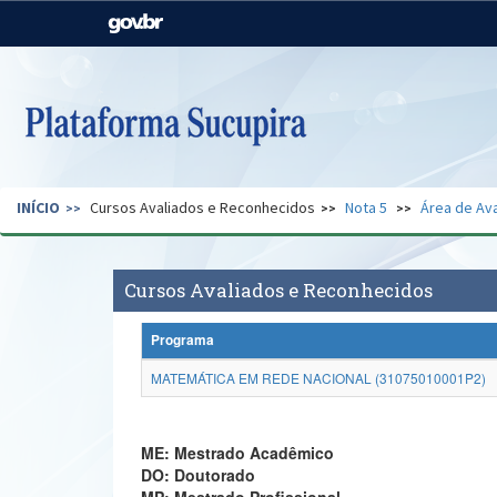
Casa Civil
Ministério da Justiça e
Segurança Pública
Ministério da Agricultura,
Ministério da Educação
Pecuária e Abastecimento
Ministério do Meio Ambiente
Ministério do Turismo
INÍCIO
Cursos Avaliados e Reconhecidos
Nota 5
Área de Ava
Secretaria de Governo
Gabinete de Segurança
Institucional
Cursos Avaliados e Reconhecidos
Programa
MATEMÁTICA EM REDE NACIONAL (31075010001P2)
ME: Mestrado Acadêmico
DO: Doutorado