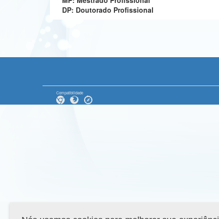
MP: Mestrado Profissional
DP: Doutorado Profissional
Compatibilidade