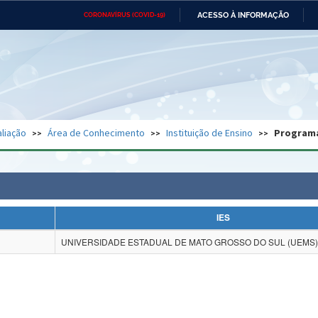
ACESSO À INFORMAÇÃO
CORONAVÍRUS (COVID-19)
Ministério da Defesa
Ministério das Relações
Mini
Exteriores
IR
PARA
O
CONTEÚDO
Ministério da Cidadania
Ministério da Saúde
Mini
Ministério do Desenvolvimento
Controladoria-Geral da União
Minis
Regional
e do
liação
Área de Conhecimento
Instituição de Ensino
Program
Advocacia-Geral da União
Banco Central do Brasil
Plana
IES
UNIVERSIDADE ESTADUAL DE MATO GROSSO DO SUL (UEMS)