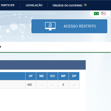
PARTICIPE
LEGISLAÇÃO
ÓRGÃOS DO GOVERNO
stério da Economia
Ministério da Infraestrutura
stério de Minas e Energia
Ministério da Ciência,
Tecnologia, Inovações e
ACESSO RESTRITO
Comunicações
tério da Mulher, da Família
Secretaria-Geral
s Direitos Humanos
a
lto
UF
ME
DO
MP
DP
MS
-
-
5
-