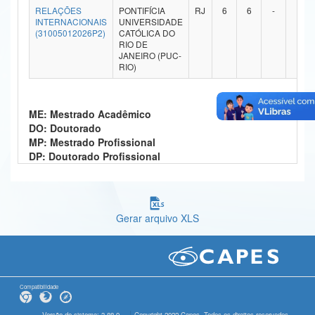
RELAÇÕES
PONTIFÍCIA
RJ
6
6
-
-
Ministério da Ciência, Tecnologia, Inovações e Comunicações
INTERNACIONAIS
UNIVERSIDADE
(31005012026P2)
CATÓLICA DO
RIO DE
Ministério do Meio Ambiente
JANEIRO (PUC-
RIO)
Ministério do Turismo
Ministério do Desenvolvimento Regional
ME: Mestrado Acadêmico
DO: Doutorado
Controladoria-Geral da União
MP: Mestrado Profissional
DP: Doutorado Profissional
Ministério da Mulher, da Família e dos Direitos Humanos
Secretaria-Geral
Secretaria de Governo
Gerar arquivo XLS
Gabinete de Segurança Institucional
Advocacia-Geral da União
Compatibilidade
Banco Central do Brasil