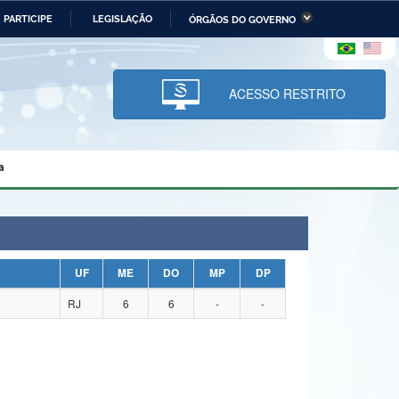
PARTICIPE
LEGISLAÇÃO
ÓRGÃOS DO GOVERNO
stério da Economia
Ministério da Infraestrutura
stério de Minas e Energia
Ministério da Ciência,
Tecnologia, Inovações e
ACESSO RESTRITO
Comunicações
tério da Mulher, da Família
Secretaria-Geral
s Direitos Humanos
a
lto
UF
ME
DO
MP
DP
RJ
6
6
-
-