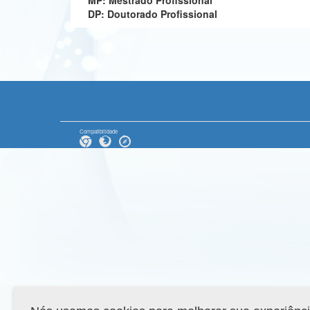
MP: Mestrado Profissional
DP: Doutorado Profissional
Compatibilidade