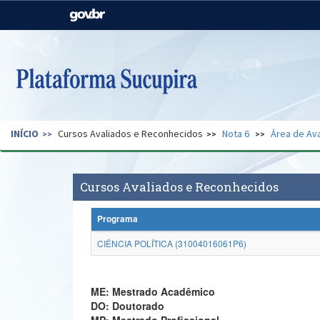
Casa Civil
Ministério da Justiça e
Segurança Pública
Ministério da Agricultura,
Ministério da Educação
Pecuária e Abastecimento
Ministério do Meio Ambiente
Ministério do Turismo
INÍCIO
Cursos Avaliados e Reconhecidos
Nota 6
Área de Ava
Secretaria de Governo
Gabinete de Segurança
Institucional
Cursos Avaliados e Reconhecidos
Programa
CIÊNCIA POLÍTICA (31004016061P6)
ME: Mestrado Acadêmico
DO: Doutorado