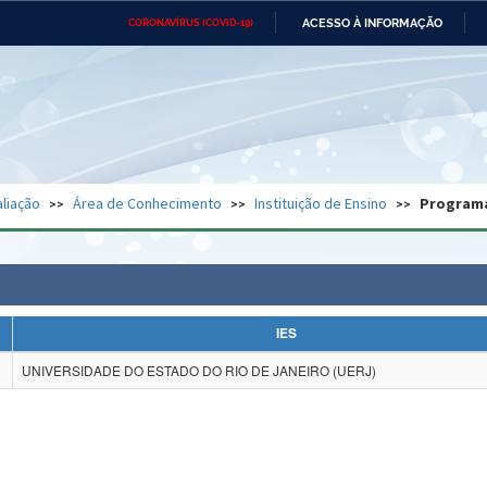
ACESSO À INFORMAÇÃO
CORONAVÍRUS (COVID-19)
Ministério da Defesa
Ministério das Relações
Mini
Exteriores
IR
PARA
O
CONTEÚDO
Ministério da Cidadania
Ministério da Saúde
Mini
Ministério do Desenvolvimento
Controladoria-Geral da União
Minis
Regional
e do
liação
Área de Conhecimento
Instituição de Ensino
Program
Advocacia-Geral da União
Banco Central do Brasil
Plana
IES
UNIVERSIDADE DO ESTADO DO RIO DE JANEIRO (UERJ)