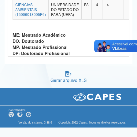
CIÊNCIAS
UNIVERSIDADE
PA
4
4
-
-
Ministério da Ciência, Tecnologia, Inovações e Comunicações
AMBIENTAIS
DO ESTADO DO
(15006018005P6)
PARÁ (UEPA)
Ministério do Meio Ambiente
Ministério do Turismo
ME: Mestrado Acadêmico
DO: Doutorado
Ministério do Desenvolvimento Regional
MP: Mestrado Profissional
DP: Doutorado Profissional
Controladoria-Geral da União
Ministério da Mulher, da Família e dos Direitos Humanos
Gerar arquivo XLS
Secretaria-Geral
Secretaria de Governo
Gabinete de Segurança Institucional
Compatibilidade
Advocacia-Geral da União
Versão do sistema: 3.88.9
Copyright 2022 Capes. Todos os direitos reservados.
Banco Central do Brasil