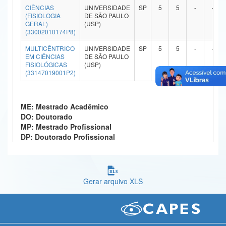
CIÊNCIAS
UNIVERSIDADE
SP
5
5
-
-
Ministério da Ciência, Tecnologia, Inovações e Comunicações
(FISIOLOGIA
DE SÃO PAULO
GERAL)
(USP)
(33002010174P8)
Ministério do Meio Ambiente
MULTICÊNTRICO
UNIVERSIDADE
SP
5
5
-
-
Ministério do Turismo
EM CIÊNCIAS
DE SÃO PAULO
FISIOLÓGICAS
(USP)
(33147019001P2)
Ministério do Desenvolvimento Regional
Controladoria-Geral da União
ME: Mestrado Acadêmico
Ministério da Mulher, da Família e dos Direitos Humanos
DO: Doutorado
MP: Mestrado Profissional
Secretaria-Geral
DP: Doutorado Profissional
Secretaria de Governo
Gabinete de Segurança Institucional
Gerar arquivo XLS
Advocacia-Geral da União
Banco Central do Brasil