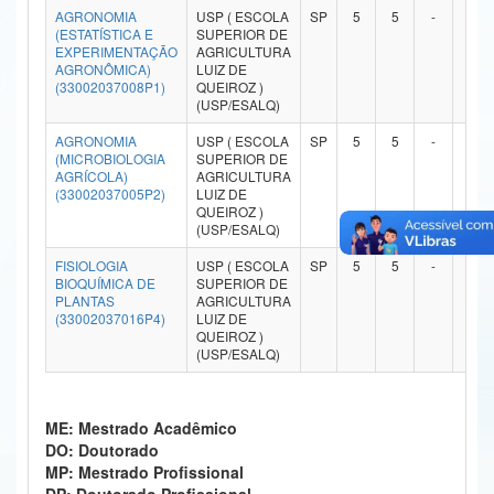
AGRONOMIA
USP ( ESCOLA
SP
5
5
-
-
Ministério da Ciência, Tecnologia, Inovações e Comunicações
(ESTATÍSTICA E
SUPERIOR DE
EXPERIMENTAÇÃO
AGRICULTURA
AGRONÔMICA)
LUIZ DE
Ministério do Meio Ambiente
(33002037008P1)
QUEIROZ )
(USP/ESALQ)
Ministério do Turismo
AGRONOMIA
USP ( ESCOLA
SP
5
5
-
-
(MICROBIOLOGIA
SUPERIOR DE
Ministério do Desenvolvimento Regional
AGRÍCOLA)
AGRICULTURA
(33002037005P2)
LUIZ DE
Controladoria-Geral da União
QUEIROZ )
(USP/ESALQ)
Ministério da Mulher, da Família e dos Direitos Humanos
FISIOLOGIA
USP ( ESCOLA
SP
5
5
-
-
BIOQUÍMICA DE
SUPERIOR DE
Secretaria-Geral
PLANTAS
AGRICULTURA
(33002037016P4)
LUIZ DE
QUEIROZ )
Secretaria de Governo
(USP/ESALQ)
Gabinete de Segurança Institucional
Advocacia-Geral da União
ME: Mestrado Acadêmico
DO: Doutorado
Banco Central do Brasil
MP: Mestrado Profissional