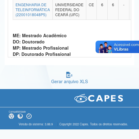
ENGENHARIA DE
UNIVERSIDADE
CE
6
6
-
-
Ministério da Ciência, Tecnologia, Inovações e Comunicações
TELEINFORMÁTICA
FEDERAL DO
(22001018048P5)
CEARÁ (UFC)
Ministério do Meio Ambiente
Ministério do Turismo
ME: Mestrado Acadêmico
DO: Doutorado
Ministério do Desenvolvimento Regional
MP: Mestrado Profissional
DP: Doutorado Profissional
Controladoria-Geral da União
Ministério da Mulher, da Família e dos Direitos Humanos
Gerar arquivo XLS
Secretaria-Geral
Secretaria de Governo
Gabinete de Segurança Institucional
Compatibilidade
Advocacia-Geral da União
Versão do sistema: 3.88.9
Copyright 2022 Capes. Todos os direitos reservados.
Banco Central do Brasil