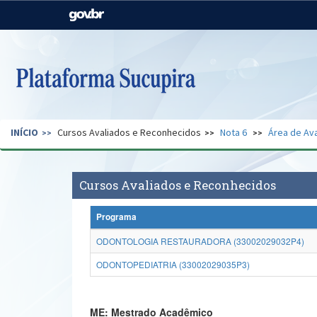
Casa Civil
Ministério da Justiça e
Segurança Pública
Ministério da Agricultura,
Ministério da Educação
Pecuária e Abastecimento
Ministério do Meio Ambiente
Ministério do Turismo
INÍCIO
Cursos Avaliados e Reconhecidos
Nota 6
Área de Ava
Secretaria de Governo
Gabinete de Segurança
Institucional
Cursos Avaliados e Reconhecidos
Programa
ODONTOLOGIA RESTAURADORA (33002029032P4)
ODONTOPEDIATRIA (33002029035P3)
ME: Mestrado Acadêmico