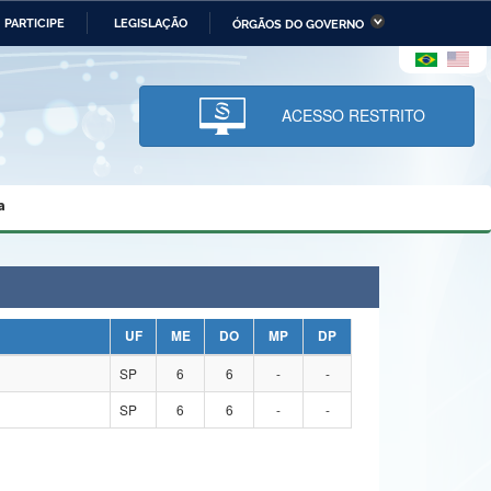
PARTICIPE
LEGISLAÇÃO
ÓRGÃOS DO GOVERNO
stério da Economia
Ministério da Infraestrutura
stério de Minas e Energia
Ministério da Ciência,
Tecnologia, Inovações e
ACESSO RESTRITO
Comunicações
tério da Mulher, da Família
Secretaria-Geral
s Direitos Humanos
a
lto
UF
ME
DO
MP
DP
SP
6
6
-
-
SP
6
6
-
-