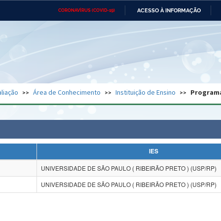
ACESSO À INFORMAÇÃO
CORONAVÍRUS (COVID-19)
Ministério da Defesa
Ministério das Relações
Mini
Exteriores
IR
PARA
O
CONTEÚDO
Ministério da Cidadania
Ministério da Saúde
Mini
Ministério do Desenvolvimento
Controladoria-Geral da União
Minis
Regional
e do
liação
Área de Conhecimento
Instituição de Ensino
Program
Advocacia-Geral da União
Banco Central do Brasil
Plana
IES
UNIVERSIDADE DE SÃO PAULO ( RIBEIRÃO PRETO ) (USP/RP)
UNIVERSIDADE DE SÃO PAULO ( RIBEIRÃO PRETO ) (USP/RP)