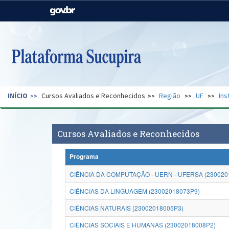
Casa Civil
Ministério da Justiça e
Segurança Pública
Ministério da Agricultura,
Ministério da Educação
Pecuária e Abastecimento
Ministério do Meio Ambiente
Ministério do Turismo
INÍCIO
Cursos Avaliados e Reconhecidos
Região
UF
Ins
Secretaria de Governo
Gabinete de Segurança
Institucional
Cursos Avaliados e Reconhecidos
Programa
CIÊNCIA DA COMPUTAÇÃO - UERN - UFERSA (230020
CIÊNCIAS DA LINGUAGEM (23002018073P9)
CIÊNCIAS NATURAIS (23002018005P3)
CIÊNCIAS SOCIAIS E HUMANAS (23002018008P2)