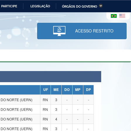
PARTICIPE
LEGISLAÇÃO
ÓRGÃOS DO GOVERNO
stério da Economia
Ministério da Infraestrutura
stério de Minas e Energia
Ministério da Ciência,
Tecnologia, Inovações e
ACESSO RESTRITO
Comunicações
tério da Mulher, da Família
Secretaria-Geral
s Direitos Humanos
lto
UF
ME
DO
MP
DP
 DO NORTE (UERN)
RN
3
-
-
-
 DO NORTE (UERN)
RN
3
-
-
-
 DO NORTE (UERN)
RN
4
-
-
-
 DO NORTE (UERN)
RN
3
-
-
-