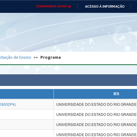
ACESSO À INFORMAÇÃO
CORONAVÍRUS (COVID-19)
Ministério da Defesa
Ministério das Relações
Mini
Exteriores
IR
PARA
O
CONTEÚDO
Ministério da Cidadania
Ministério da Saúde
Mini
Ministério do Desenvolvimento
Controladoria-Geral da União
Minis
Regional
e do
tituição de Ensino
Programa
Advocacia-Geral da União
Banco Central do Brasil
Plana
IES
18002P4)
UNIVERSIDADE DO ESTADO DO RIO GRANDE
UNIVERSIDADE DO ESTADO DO RIO GRANDE
UNIVERSIDADE DO ESTADO DO RIO GRANDE
UNIVERSIDADE DO ESTADO DO RIO GRANDE