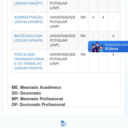
(23004010002P7)
POTIGUAR
Ministério da Ciência, Tecnologia, Inovações e Comunicações
(UNP)
ADMINISTRAÇÃO
UNIVERSIDADE
RN
4
4
-
-
Ministério do Meio Ambiente
(23004010008P5)
POTIGUAR
(UNP)
Ministério do Turismo
BIOTECNOLOGIA
UNIVERSIDADE
RN
-
-
4
4
(23004010004P0)
POTIGUAR
Ministério do Desenvolvimento Regional
(UNP)
Controladoria-Geral da União
PSICOLOGIA
UNIVERSIDADE
RN
-
-
3
-
ORGANIZACIONAL
POTIGUAR
E DO TRABALHO
(UNP)
Ministério da Mulher, da Família e dos Direitos Humanos
(23004010005P6)
Secretaria-Geral
ME: Mestrado Acadêmico
Secretaria de Governo
DO: Doutorado
MP: Mestrado Profissional
Gabinete de Segurança Institucional
DP: Doutorado Profissional
Advocacia-Geral da União
Banco Central do Brasil