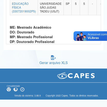
EDUCAÇÃO
UNIVERSIDADE
SP
5
5
-
-
Ministério da Ciência, Tecnologia, Inovações e Comunicações
FÍSICA
SÃO JUDAS
(33072019002P5)
TADEU (USJT)
Ministério do Meio Ambiente
Ministério do Turismo
ME: Mestrado Acadêmico
DO: Doutorado
Ministério do Desenvolvimento Regional
MP: Mestrado Profissional
DP: Doutorado Profissional
Controladoria-Geral da União
Ministério da Mulher, da Família e dos Direitos Humanos
Gerar arquivo XLS
Secretaria-Geral
Secretaria de Governo
Gabinete de Segurança Institucional
Compatibilidade
Advocacia-Geral da União
Versão do sistema: 3.88.9
Copyright 2022 Capes. Todos os direitos reservados.
Banco Central do Brasil