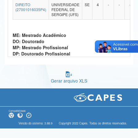
DIREITO
UNIVERSIDADE
SE
4
-
-
-
Ministério da Ciência, Tecnologia, Inovações e Comunicações
(27001016035P4)
FEDERAL DE
SERGIPE (UFS)
Ministério do Meio Ambiente
Ministério do Turismo
ME: Mestrado Acadêmico
DO: Doutorado
Ministério do Desenvolvimento Regional
MP: Mestrado Profissional
DP: Doutorado Profissional
Controladoria-Geral da União
Ministério da Mulher, da Família e dos Direitos Humanos
Gerar arquivo XLS
Secretaria-Geral
Secretaria de Governo
Gabinete de Segurança Institucional
Compatibilidade
Advocacia-Geral da União
Versão do sistema: 3.88.9
Copyright 2022 Capes. Todos os direitos reservados.
Banco Central do Brasil