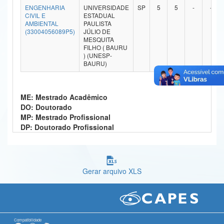
ENGENHARIA
UNIVERSIDADE
SP
5
5
-
-
Ministério da Ciência, Tecnologia, Inovações e Comunicações
CIVIL E
ESTADUAL
AMBIENTAL
PAULISTA
(33004056089P5)
JÚLIO DE
Ministério do Meio Ambiente
MESQUITA
FILHO ( BAURU
Ministério do Turismo
) (UNESP-
BAURU)
Ministério do Desenvolvimento Regional
Controladoria-Geral da União
ME: Mestrado Acadêmico
DO: Doutorado
Ministério da Mulher, da Família e dos Direitos Humanos
MP: Mestrado Profissional
DP: Doutorado Profissional
Secretaria-Geral
Secretaria de Governo
Gerar arquivo XLS
Gabinete de Segurança Institucional
Advocacia-Geral da União
Banco Central do Brasil
Compatibilidade