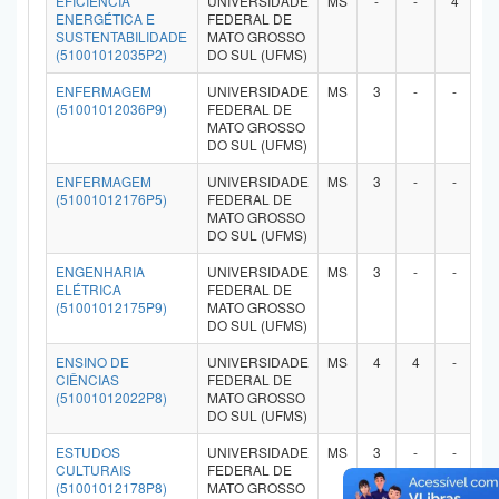
EFICIÊNCIA
UNIVERSIDADE
MS
-
-
4
-
ENERGÉTICA E
FEDERAL DE
SUSTENTABILIDADE
MATO GROSSO
(51001012035P2)
DO SUL (UFMS)
ENFERMAGEM
UNIVERSIDADE
MS
3
-
-
-
(51001012036P9)
FEDERAL DE
MATO GROSSO
DO SUL (UFMS)
ENFERMAGEM
UNIVERSIDADE
MS
3
-
-
-
(51001012176P5)
FEDERAL DE
MATO GROSSO
DO SUL (UFMS)
ENGENHARIA
UNIVERSIDADE
MS
3
-
-
-
ELÉTRICA
FEDERAL DE
(51001012175P9)
MATO GROSSO
DO SUL (UFMS)
ENSINO DE
UNIVERSIDADE
MS
4
4
-
-
CIÊNCIAS
FEDERAL DE
(51001012022P8)
MATO GROSSO
DO SUL (UFMS)
ESTUDOS
UNIVERSIDADE
MS
3
-
-
-
CULTURAIS
FEDERAL DE
(51001012178P8)
MATO GROSSO