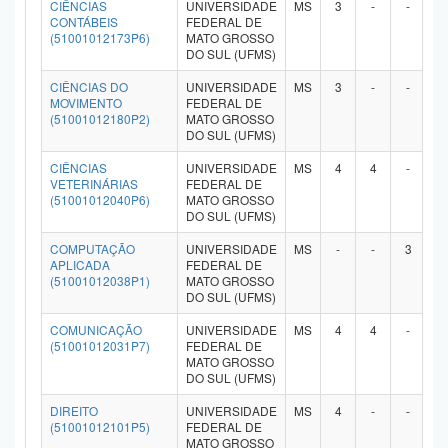
CIÊNCIAS
UNIVERSIDADE
MS
3
-
-
-
CONTÁBEIS
FEDERAL DE
(51001012173P6)
MATO GROSSO
DO SUL (UFMS)
CIÊNCIAS DO
UNIVERSIDADE
MS
3
-
-
-
MOVIMENTO
FEDERAL DE
(51001012180P2)
MATO GROSSO
DO SUL (UFMS)
CIÊNCIAS
UNIVERSIDADE
MS
4
4
-
-
VETERINÁRIAS
FEDERAL DE
(51001012040P6)
MATO GROSSO
DO SUL (UFMS)
COMPUTAÇÃO
UNIVERSIDADE
MS
-
-
3
-
APLICADA
FEDERAL DE
(51001012038P1)
MATO GROSSO
DO SUL (UFMS)
COMUNICAÇÃO
UNIVERSIDADE
MS
4
4
-
-
(51001012031P7)
FEDERAL DE
MATO GROSSO
DO SUL (UFMS)
DIREITO
UNIVERSIDADE
MS
4
-
-
-
(51001012101P5)
FEDERAL DE
MATO GROSSO