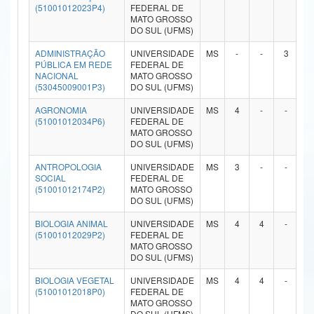
(51001012023P4)
FEDERAL DE
Ministério da Ciência, Tecnologia, Inovações e Comunicações
MATO GROSSO
DO SUL (UFMS)
Ministério do Meio Ambiente
ADMINISTRAÇÃO
UNIVERSIDADE
MS
-
-
3
-
PÚBLICA EM REDE
FEDERAL DE
Ministério do Turismo
NACIONAL
MATO GROSSO
(53045009001P3)
DO SUL (UFMS)
Ministério do Desenvolvimento Regional
AGRONOMIA
UNIVERSIDADE
MS
4
-
-
-
(51001012034P6)
FEDERAL DE
Controladoria-Geral da União
MATO GROSSO
DO SUL (UFMS)
Ministério da Mulher, da Família e dos Direitos Humanos
ANTROPOLOGIA
UNIVERSIDADE
MS
3
-
-
-
SOCIAL
FEDERAL DE
Secretaria-Geral
(51001012174P2)
MATO GROSSO
DO SUL (UFMS)
Secretaria de Governo
BIOLOGIA ANIMAL
UNIVERSIDADE
MS
4
4
-
-
(51001012029P2)
FEDERAL DE
Gabinete de Segurança Institucional
MATO GROSSO
DO SUL (UFMS)
Advocacia-Geral da União
BIOLOGIA VEGETAL
UNIVERSIDADE
MS
4
4
-
-
(51001012018P0)
FEDERAL DE
Banco Central do Brasil
MATO GROSSO
DO SUL (UFMS)