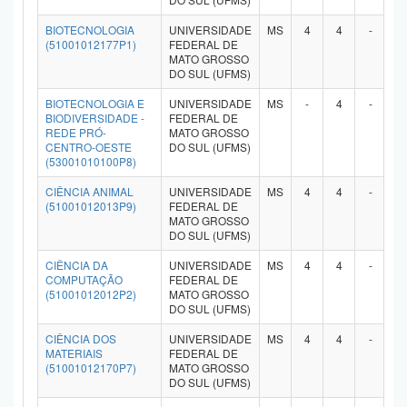
Planalto
BIOTECNOLOGIA
UNIVERSIDADE
MS
4
4
-
-
(51001012177P1)
FEDERAL DE
MATO GROSSO
DO SUL (UFMS)
BIOTECNOLOGIA E
UNIVERSIDADE
MS
-
4
-
-
BIODIVERSIDADE -
FEDERAL DE
REDE PRÓ-
MATO GROSSO
CENTRO-OESTE
DO SUL (UFMS)
(53001010100P8)
CIÊNCIA ANIMAL
UNIVERSIDADE
MS
4
4
-
-
(51001012013P9)
FEDERAL DE
MATO GROSSO
DO SUL (UFMS)
CIÊNCIA DA
UNIVERSIDADE
MS
4
4
-
-
COMPUTAÇÃO
FEDERAL DE
(51001012012P2)
MATO GROSSO
DO SUL (UFMS)
CIÊNCIA DOS
UNIVERSIDADE
MS
4
4
-
-
MATERIAIS
FEDERAL DE
(51001012170P7)
MATO GROSSO
DO SUL (UFMS)