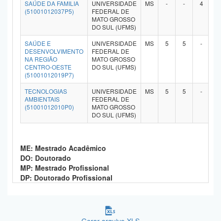
SAÚDE DA FAMILIA
UNIVERSIDADE
MS
-
-
4
-
(51001012037P5)
FEDERAL DE
MATO GROSSO
DO SUL (UFMS)
SAÚDE E
UNIVERSIDADE
MS
5
5
-
-
DESENVOLVIMENTO
FEDERAL DE
NA REGIÃO
MATO GROSSO
CENTRO-OESTE
DO SUL (UFMS)
(51001012019P7)
TECNOLOGIAS
UNIVERSIDADE
MS
5
5
-
-
AMBIENTAIS
FEDERAL DE
(51001012010P0)
MATO GROSSO
DO SUL (UFMS)
ME: Mestrado Acadêmico
DO: Doutorado
MP: Mestrado Profissional
DP: Doutorado Profissional