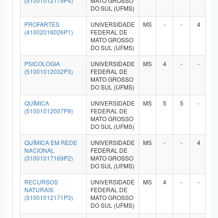
(51001012179P4)
MATO GROSSO
DO SUL (UFMS)
PROFARTES
UNIVERSIDADE
MS
-
-
4
-
(41002016026P1)
FEDERAL DE
MATO GROSSO
DO SUL (UFMS)
PSICOLOGIA
UNIVERSIDADE
MS
4
-
-
-
(51001012032P3)
FEDERAL DE
MATO GROSSO
DO SUL (UFMS)
QUÍMICA
UNIVERSIDADE
MS
5
5
-
-
(51001012007P9)
FEDERAL DE
MATO GROSSO
DO SUL (UFMS)
QUÍMICA EM REDE
UNIVERSIDADE
MS
-
-
4
-
NACIONAL
FEDERAL DE
(31001017169P2)
MATO GROSSO
DO SUL (UFMS)
RECURSOS
UNIVERSIDADE
MS
4
-
-
-
NATURAIS
FEDERAL DE
(51001012171P3)
MATO GROSSO
DO SUL (UFMS)