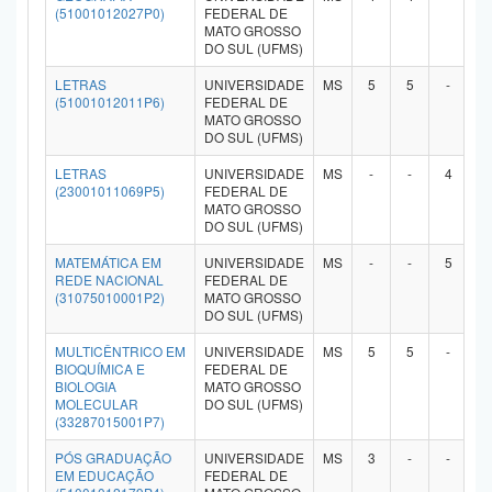
(51001012027P0)
FEDERAL DE
MATO GROSSO
DO SUL (UFMS)
LETRAS
UNIVERSIDADE
MS
5
5
-
-
(51001012011P6)
FEDERAL DE
MATO GROSSO
DO SUL (UFMS)
LETRAS
UNIVERSIDADE
MS
-
-
4
-
(23001011069P5)
FEDERAL DE
MATO GROSSO
DO SUL (UFMS)
MATEMÁTICA EM
UNIVERSIDADE
MS
-
-
5
-
REDE NACIONAL
FEDERAL DE
(31075010001P2)
MATO GROSSO
DO SUL (UFMS)
MULTICÊNTRICO EM
UNIVERSIDADE
MS
5
5
-
-
BIOQUÍMICA E
FEDERAL DE
BIOLOGIA
MATO GROSSO
MOLECULAR
DO SUL (UFMS)
(33287015001P7)
PÓS GRADUAÇÃO
UNIVERSIDADE
MS
3
-
-
-
EM EDUCAÇÃO
FEDERAL DE