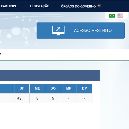
PARTICIPE
LEGISLAÇÃO
ÓRGÃOS DO GOVERNO
stério da Economia
Ministério da Infraestrutura
stério de Minas e Energia
Ministério da Ciência,
Tecnologia, Inovações e
ACESSO RESTRITO
Comunicações
tério da Mulher, da Família
Secretaria-Geral
s Direitos Humanos
a
lto
UF
ME
DO
MP
DP
RS
5
5
-
-