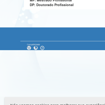
MP: Mestrado Profissional
DP: Doutorado Profissional
Compatibilidade