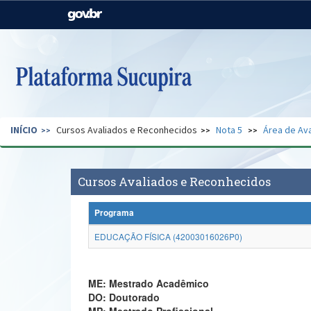
Casa Civil
Ministério da Justiça e
Segurança Pública
Ministério da Agricultura,
Ministério da Educação
Pecuária e Abastecimento
Ministério do Meio Ambiente
Ministério do Turismo
INÍCIO
Cursos Avaliados e Reconhecidos
Nota 5
Área de Ava
Secretaria de Governo
Gabinete de Segurança
Institucional
Cursos Avaliados e Reconhecidos
Programa
EDUCAÇÃO FÍSICA (42003016026P0)
ME: Mestrado Acadêmico
DO: Doutorado