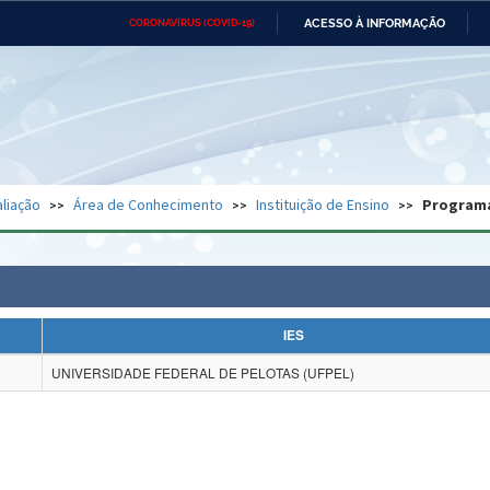
ACESSO À INFORMAÇÃO
CORONAVÍRUS (COVID-19)
Ministério da Defesa
Ministério das Relações
Mini
Exteriores
IR
PARA
O
CONTEÚDO
Ministério da Cidadania
Ministério da Saúde
Mini
Ministério do Desenvolvimento
Controladoria-Geral da União
Minis
Regional
e do
liação
Área de Conhecimento
Instituição de Ensino
Program
Advocacia-Geral da União
Banco Central do Brasil
Plana
IES
UNIVERSIDADE FEDERAL DE PELOTAS (UFPEL)