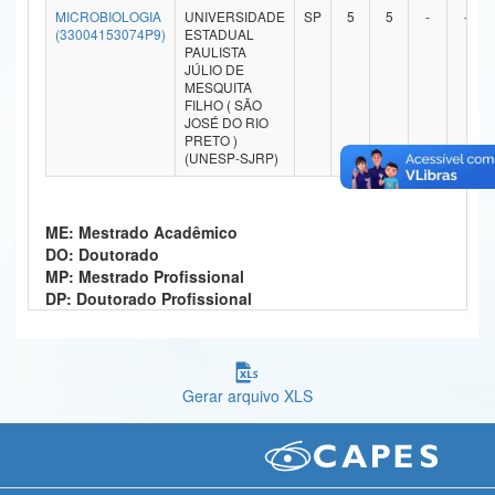
MICROBIOLOGIA
UNIVERSIDADE
SP
5
5
-
-
Ministério da Ciência, Tecnologia, Inovações e Comunicações
(33004153074P9)
ESTADUAL
PAULISTA
JÚLIO DE
Ministério do Meio Ambiente
MESQUITA
FILHO ( SÃO
Ministério do Turismo
JOSÉ DO RIO
PRETO )
(UNESP-SJRP)
Ministério do Desenvolvimento Regional
Controladoria-Geral da União
ME: Mestrado Acadêmico
Ministério da Mulher, da Família e dos Direitos Humanos
DO: Doutorado
MP: Mestrado Profissional
Secretaria-Geral
DP: Doutorado Profissional
Secretaria de Governo
Gabinete de Segurança Institucional
Gerar arquivo XLS
Advocacia-Geral da União
Banco Central do Brasil