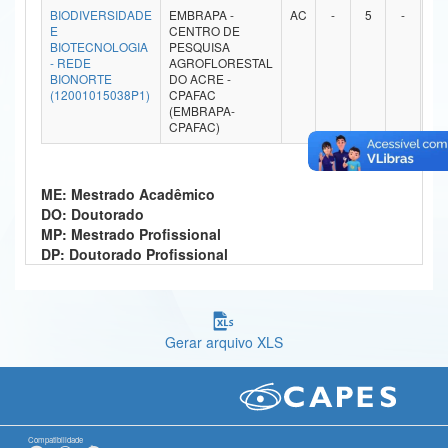
BIODIVERSIDADE
EMBRAPA -
AC
-
5
-
-
Ministério da Ciência, Tecnologia, Inovações e Comunicações
E
CENTRO DE
BIOTECNOLOGIA
PESQUISA
- REDE
AGROFLORESTAL
Ministério do Meio Ambiente
BIONORTE
DO ACRE -
(12001015038P1)
CPAFAC
Ministério do Turismo
(EMBRAPA-
CPAFAC)
Ministério do Desenvolvimento Regional
Controladoria-Geral da União
ME: Mestrado Acadêmico
DO: Doutorado
Ministério da Mulher, da Família e dos Direitos Humanos
MP: Mestrado Profissional
DP: Doutorado Profissional
Secretaria-Geral
Secretaria de Governo
Gerar arquivo XLS
Gabinete de Segurança Institucional
Advocacia-Geral da União
Banco Central do Brasil
Compatibilidade