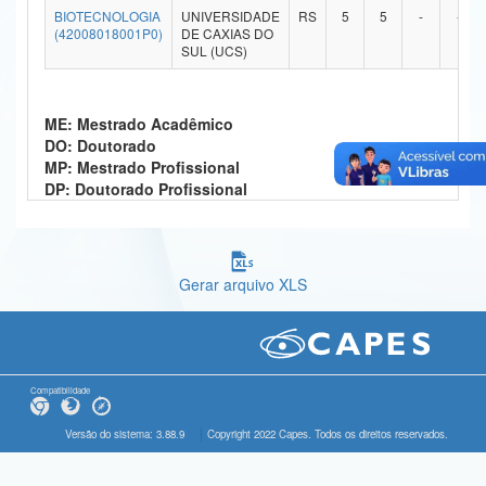
BIOTECNOLOGIA
UNIVERSIDADE
RS
5
5
-
-
Ministério da Ciência, Tecnologia, Inovações e Comunicações
(42008018001P0)
DE CAXIAS DO
SUL (UCS)
Ministério do Meio Ambiente
Ministério do Turismo
ME: Mestrado Acadêmico
DO: Doutorado
Ministério do Desenvolvimento Regional
MP: Mestrado Profissional
DP: Doutorado Profissional
Controladoria-Geral da União
Ministério da Mulher, da Família e dos Direitos Humanos
Gerar arquivo XLS
Secretaria-Geral
Secretaria de Governo
Gabinete de Segurança Institucional
Compatibilidade
Advocacia-Geral da União
Versão do sistema: 3.88.9
Copyright 2022 Capes. Todos os direitos reservados.
Banco Central do Brasil