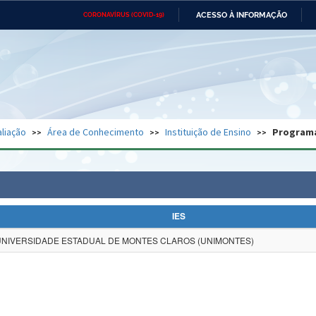
ACESSO À INFORMAÇÃO
CORONAVÍRUS (COVID-19)
Ministério da Defesa
Ministério das Relações
Mini
Exteriores
IR
PARA
O
CONTEÚDO
Ministério da Cidadania
Ministério da Saúde
Mini
Ministério do Desenvolvimento
Controladoria-Geral da União
Minis
Regional
e do
liação
Área de Conhecimento
Instituição de Ensino
Program
Advocacia-Geral da União
Banco Central do Brasil
Plana
IES
UNIVERSIDADE ESTADUAL DE MONTES CLAROS (UNIMONTES)