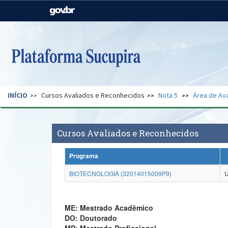
Casa Civil
Ministério da Justiça e
Segurança Pública
Ministério da Agricultura,
Ministério da Educação
Pecuária e Abastecimento
Ministério do Meio Ambiente
Ministério do Turismo
INÍCIO
Cursos Avaliados e Reconhecidos
Nota 5
Área de Ava
Secretaria de Governo
Gabinete de Segurança
Institucional
Cursos Avaliados e Reconhecidos
Programa
BIOTECNOLOGIA (32014015009P9)
ME: Mestrado Acadêmico
DO: Doutorado