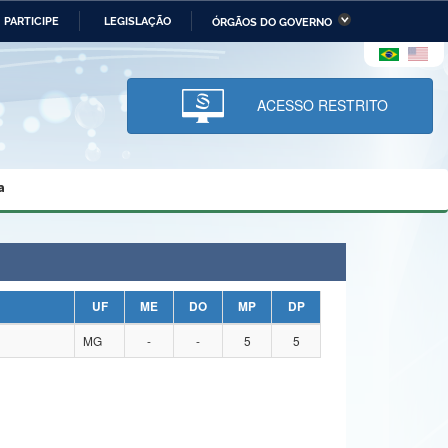
PARTICIPE
LEGISLAÇÃO
ÓRGÃOS DO GOVERNO
stério da Economia
Ministério da Infraestrutura
stério de Minas e Energia
Ministério da Ciência,
Tecnologia, Inovações e
ACESSO RESTRITO
Comunicações
tério da Mulher, da Família
Secretaria-Geral
s Direitos Humanos
a
lto
UF
ME
DO
MP
DP
MG
-
-
5
5