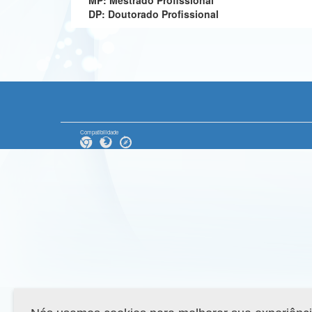
MP: Mestrado Profissional
DP: Doutorado Profissional
Compatibilidade