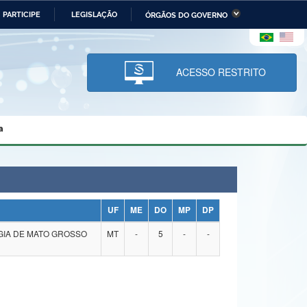
PARTICIPE
LEGISLAÇÃO
ÓRGÃOS DO GOVERNO
stério da Economia
Ministério da Infraestrutura
stério de Minas e Energia
Ministério da Ciência,
Tecnologia, Inovações e
ACESSO RESTRITO
Comunicações
tério da Mulher, da Família
Secretaria-Geral
s Direitos Humanos
a
lto
UF
ME
DO
MP
DP
GIA DE MATO GROSSO
MT
-
5
-
-