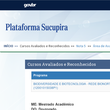
Casa Civil
Ministério da Justiça e
Segurança Pública
Ministério da Agricultura,
Ministério da Educação
Pecuária e Abastecimento
Ministério do Meio Ambiente
Ministério do Turismo
INÍCIO
Cursos Avaliados e Reconhecidos
Nota 5
Área de Ava
Secretaria de Governo
Gabinete de Segurança
Institucional
Cursos Avaliados e Reconhecidos
Programa
BIODIVERSIDADE E BIOTECNOLOGIA - REDE BIONOR
(12001015038P1)
ME: Mestrado Acadêmico
DO: Doutorado