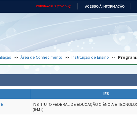
ACESSO À INFORMAÇÃO
CORONAVÍRUS (COVID-19)
Ministério da Defesa
Ministério das Relações
Mini
Exteriores
IR
PARA
O
CONTEÚDO
Ministério da Cidadania
Ministério da Saúde
Mini
Ministério do Desenvolvimento
Controladoria-Geral da União
Minis
Regional
e do
liação
Área de Conhecimento
Instituição de Ensino
Program
Advocacia-Geral da União
Banco Central do Brasil
Plana
IES
TE
INSTITUTO FEDERAL DE EDUCAÇÃO CIÊNCIA E TECNOLO
(IFMT)