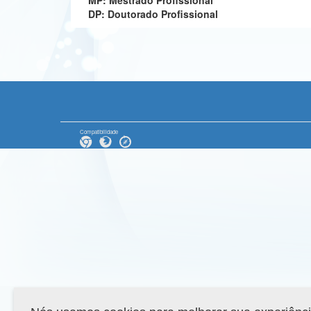
MP: Mestrado Profissional
DP: Doutorado Profissional
Compatibilidade