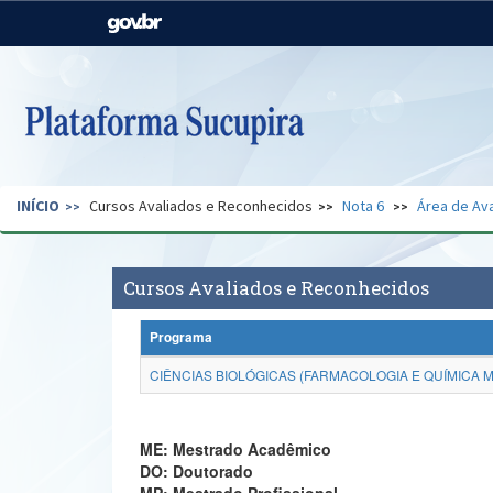
Casa Civil
Ministério da Justiça e
Segurança Pública
Ministério da Agricultura,
Ministério da Educação
Pecuária e Abastecimento
Ministério do Meio Ambiente
Ministério do Turismo
INÍCIO
Cursos Avaliados e Reconhecidos
Nota 6
Área de Ava
Secretaria de Governo
Gabinete de Segurança
Institucional
Cursos Avaliados e Reconhecidos
Programa
CIÊNCIAS BIOLÓGICAS (FARMACOLOGIA E QUÍMICA M
ME: Mestrado Acadêmico
DO: Doutorado