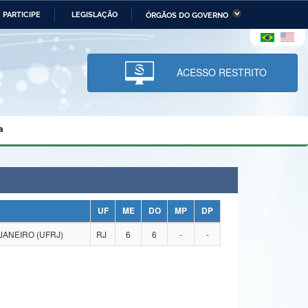
PARTICIPE
LEGISLAÇÃO
ÓRGÃOS DO GOVERNO
stério da Economia
Ministério da Infraestrutura
stério de Minas e Energia
Ministério da Ciência,
Tecnologia, Inovações e
ACESSO RESTRITO
Comunicações
tério da Mulher, da Família
Secretaria-Geral
s Direitos Humanos
a
lto
UF
ME
DO
MP
DP
JANEIRO (UFRJ)
RJ
6
6
-
-