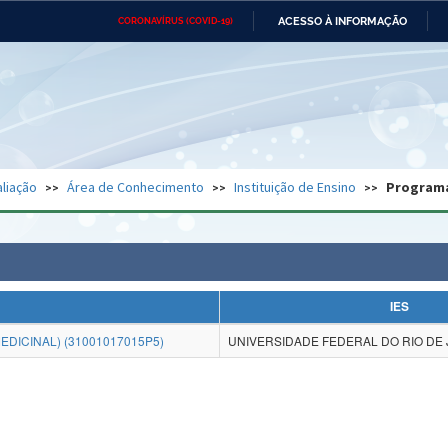
ACESSO À INFORMAÇÃO
CORONAVÍRUS (COVID-19)
Ministério da Defesa
Ministério das Relações
Mini
Exteriores
IR
PARA
O
CONTEÚDO
Ministério da Cidadania
Ministério da Saúde
Mini
Ministério do Desenvolvimento
Controladoria-Geral da União
Minis
Regional
e do
liação
Área de Conhecimento
Instituição de Ensino
Program
Advocacia-Geral da União
Banco Central do Brasil
Plana
IES
EDICINAL) (31001017015P5)
UNIVERSIDADE FEDERAL DO RIO DE 