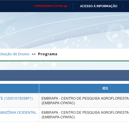
ACESSO À INFORMAÇÃO
CORONAVÍRUS (COVID-19)
Ministério da Defesa
Ministério das Relações
Mini
Exteriores
IR
PARA
O
CONTEÚDO
Ministério da Cidadania
Ministério da Saúde
Mini
Ministério do Desenvolvimento
Controladoria-Geral da União
Minis
Regional
e do
tituição de Ensino
Programa
Advocacia-Geral da União
Banco Central do Brasil
Plana
IES
E (12001015038P1)
EMBRAPA - CENTRO DE PESQUISA AGROFLORESTAL
(EMBRAPA-CPAFAC)
AMAZÔNIA OCIDENTAL
EMBRAPA - CENTRO DE PESQUISA AGROFLORESTAL
(EMBRAPA-CPAFAC)