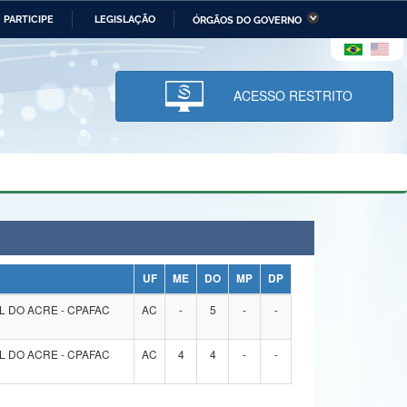
PARTICIPE
LEGISLAÇÃO
ÓRGÃOS DO GOVERNO
stério da Economia
Ministério da Infraestrutura
stério de Minas e Energia
Ministério da Ciência,
Tecnologia, Inovações e
ACESSO RESTRITO
Comunicações
tério da Mulher, da Família
Secretaria-Geral
s Direitos Humanos
lto
UF
ME
DO
MP
DP
 DO ACRE - CPAFAC
AC
-
5
-
-
 DO ACRE - CPAFAC
AC
4
4
-
-