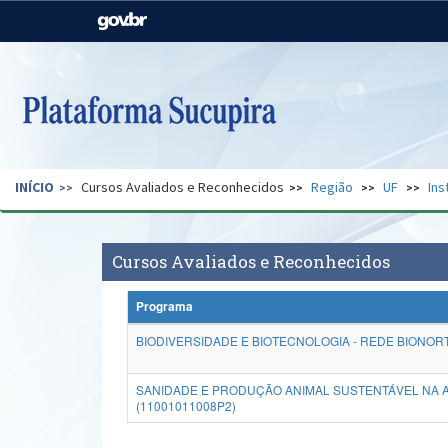
Casa Civil
Ministério da Justiça e
Segurança Pública
Ministério da Agricultura,
Ministério da Educação
Pecuária e Abastecimento
Ministério do Meio Ambiente
Ministério do Turismo
INÍCIO
Cursos Avaliados e Reconhecidos
Região
UF
Ins
Secretaria de Governo
Gabinete de Segurança
Institucional
Cursos Avaliados e Reconhecidos
Programa
BIODIVERSIDADE E BIOTECNOLOGIA - REDE BIONORT
SANIDADE E PRODUÇÃO ANIMAL SUSTENTÁVEL NA 
(11001011008P2)