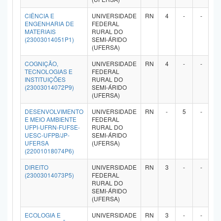
Planalto
CIÊNCIA E
UNIVERSIDADE
RN
4
-
-
-
ENGENHARIA DE
FEDERAL
MATERIAIS
RURAL DO
(23003014051P1)
SEMI-ÁRIDO
(UFERSA)
COGNIÇÃO,
UNIVERSIDADE
RN
4
-
-
-
TECNOLOGIAS E
FEDERAL
INSTITUIÇÕES
RURAL DO
(23003014072P9)
SEMI-ÁRIDO
(UFERSA)
DESENVOLVIMENTO
UNIVERSIDADE
RN
-
5
-
-
E MEIO AMBIENTE
FEDERAL
UFPI-UFRN-FUFSE-
RURAL DO
UESC-UFPB/JP-
SEMI-ÁRIDO
UFERSA
(UFERSA)
(22001018074P6)
DIREITO
UNIVERSIDADE
RN
3
-
-
-
(23003014073P5)
FEDERAL
RURAL DO
SEMI-ÁRIDO
(UFERSA)
ECOLOGIA E
UNIVERSIDADE
RN
3
-
-
-