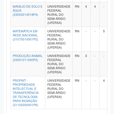
MANEJO DE SOLO E
UNIVERSIDADE
RN
4
4
-
-
ÁGUA
FEDERAL
(23003014018P4)
RURAL DO
SEMI-ÁRIDO
(UFERSA)
MATEMÁTICA EM
UNIVERSIDADE
RN
-
-
5
-
REDE NACIONAL
FEDERAL
(31075010001P2)
RURAL DO
SEMI-ÁRIDO
(UFERSA)
PRODUÇÃO ANIMAL
UNIVERSIDADE
RN
3
-
-
-
(23001011050P2)
FEDERAL
RURAL DO
SEMI-ÁRIDO
(UFERSA)
PROFNIT -
UNIVERSIDADE
RN
-
-
4
-
PROPRIEDADE
FEDERAL
INTELECTUAL E
RURAL DO
TRANSFERÊNCIA
SEMI-ÁRIDO
DE TECNOLOGIA
(UFERSA)
PARA INOVAÇÃO
(31102000001P6)