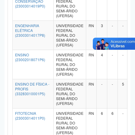
CONSERVAÇÃO
FEDERAL
(23003014019P0)
RURAL DO
SEMI-ÁRIDO
(UFERSA)
ENGENHARIA
UNIVERSIDADE
RN
3
-
-
-
ELÉTRICA
FEDERAL
(23003014017P8)
RURAL DO
SEMI-ÁRIDO
(UFERSA)
ENSINO
UNIVERSIDADE
RN
4
-
-
-
(23002018071P6)
FEDERAL
RURAL DO
SEMI-ÁRIDO
(UFERSA)
ENSINO DE FÍSICA -
UNIVERSIDADE
RN
-
-
5
-
PROFIS
FEDERAL
(33283010001P5)
RURAL DO
SEMI-ÁRIDO
(UFERSA)
FITOTECNIA
UNIVERSIDADE
RN
6
6
-
-
(23003014011P0)
FEDERAL
RURAL DO
SEMI-ÁRIDO
(UFERSA)