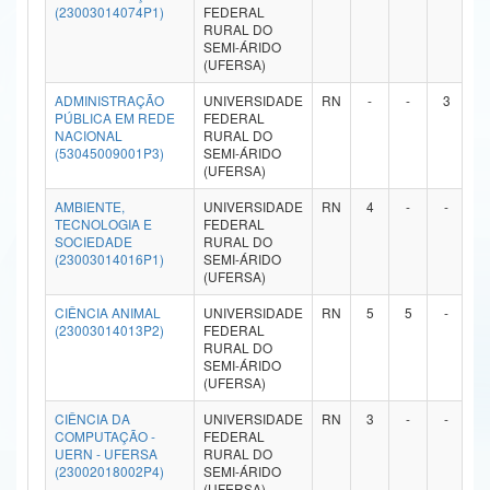
(23003014074P1)
FEDERAL
Ministério da Ciência, Tecnologia, Inovações e Comunicações
RURAL DO
SEMI-ÁRIDO
(UFERSA)
Ministério do Meio Ambiente
ADMINISTRAÇÃO
UNIVERSIDADE
RN
-
-
3
-
Ministério do Turismo
PÚBLICA EM REDE
FEDERAL
NACIONAL
RURAL DO
(53045009001P3)
SEMI-ÁRIDO
Ministério do Desenvolvimento Regional
(UFERSA)
Controladoria-Geral da União
AMBIENTE,
UNIVERSIDADE
RN
4
-
-
-
TECNOLOGIA E
FEDERAL
SOCIEDADE
RURAL DO
Ministério da Mulher, da Família e dos Direitos Humanos
(23003014016P1)
SEMI-ÁRIDO
(UFERSA)
Secretaria-Geral
CIÊNCIA ANIMAL
UNIVERSIDADE
RN
5
5
-
-
(23003014013P2)
FEDERAL
Secretaria de Governo
RURAL DO
SEMI-ÁRIDO
Gabinete de Segurança Institucional
(UFERSA)
CIÊNCIA DA
UNIVERSIDADE
RN
3
-
-
-
Advocacia-Geral da União
COMPUTAÇÃO -
FEDERAL
UERN - UFERSA
RURAL DO
Banco Central do Brasil
(23002018002P4)
SEMI-ÁRIDO
(UFERSA)