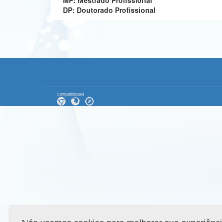
MP: Mestrado Profissional
DP: Doutorado Profissional
Compatibilidade