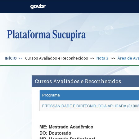
Casa Civil
Ministério da Justiça e
Segurança Pública
Ministério da Agricultura,
Ministério da Educação
Pecuária e Abastecimento
Ministério do Meio Ambiente
Ministério do Turismo
INÍCIO
Cursos Avaliados e Reconhecidos
Nota 3
Área de Ava
Secretaria de Governo
Gabinete de Segurança
Institucional
Cursos Avaliados e Reconhecidos
Programa
FITOSSANIDADE E BIOTECNOLOGIA APLICADA (31002
ME: Mestrado Acadêmico
DO: Doutorado