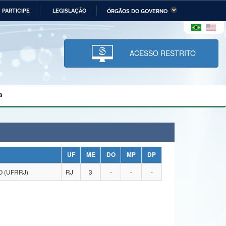
PARTICIPE
LEGISLAÇÃO
ÓRGÃOS DO GOVERNO
stério da Economia
Ministério da Infraestrutura
stério de Minas e Energia
Ministério da Ciência,
Tecnologia, Inovações e
ACESSO RESTRITO
Comunicações
tério da Mulher, da Família
Secretaria-Geral
s Direitos Humanos
a
lto
UF
ME
DO
MP
DP
 (UFRRJ)
RJ
3
-
-
-