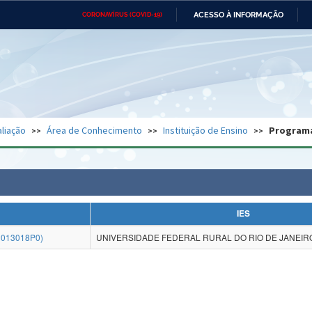
ACESSO À INFORMAÇÃO
CORONAVÍRUS (COVID-19)
Ministério da Defesa
Ministério das Relações
Mini
Exteriores
IR
PARA
O
CONTEÚDO
Ministério da Cidadania
Ministério da Saúde
Mini
Ministério do Desenvolvimento
Controladoria-Geral da União
Minis
Regional
e do
liação
Área de Conhecimento
Instituição de Ensino
Program
Advocacia-Geral da União
Banco Central do Brasil
Plana
IES
013018P0)
UNIVERSIDADE FEDERAL RURAL DO RIO DE JANEIRO